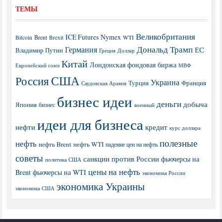
ТЕМЫ
Великобритания
ICE Futures
Nymex
Brent
WTI
Bitcoin
Brexit
Дональд Трамп
Германия
ЕС
Владимир Путин
Греция
Доллар
Китай
Лондонская фондовая биржа
МВФ
Европейский союз
США
Россия
Украина
Турция
Франция
Саудовская Аравия
бизнес идеи
деньги
добыча
Япония
бизнес
военный
идеи для бизнеса
нефти
кредит
курс доллара
полезные
нефть
нефть Brent
нефть WTI
падение цен на нефть
советы
санкции против России
фьючерсы на
политика США
цены на нефть
Brent
фьючерсы на WTI
экономика России
экономика Украины
экономика США