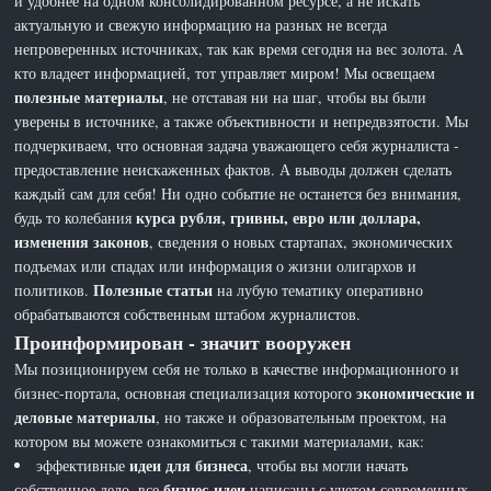
и удобнее на одном консолидированном ресурсе, а не искать
актуальную и свежую информацию на разных не всегда
непроверенных источниках, так как время сегодня на вес золота. А
кто владеет информацией, тот управляет миром! Мы освещаем
полезные материалы
, не отставая ни на шаг, чтобы вы были
уверены в источнике, а также объективности и непредвзятости. Мы
подчеркиваем, что основная задача уважающего себя журналиста -
предоставление неискаженных фактов. А выводы должен сделать
каждый сам для себя! Ни одно событие не останется без внимания,
курса рубля, гривны, евро или доллара,
будь то колебания
изменения законов
, сведения о новых стартапах, экономических
подъемах или спадах или информация о жизни олигархов и
Полезные статьи
политиков.
на лубую тематику оперативно
обрабатываются собственным штабом журналистов.
Проинформирован - значит вооружен
Мы позиционируем себя не только в качестве информационного и
экономические и
бизнес-портала, основная специализация которого
деловые материалы
, но также и образовательным проектом, на
котором вы можете ознакомиться с такими материалами, как:
идеи для бизнеса
эффективные
, чтобы вы могли начать
бизнес-идеи
собственное дело, все
написаны с учетом современных