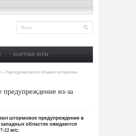
М
АЗАРТНЫЕ ИГРЫ
е
»
Укргидрометцентр объявил штормовое
 предупреждение из-за
бъявил штормовое предупреждение в
 в западных областях ожидаются
-22 м/с.