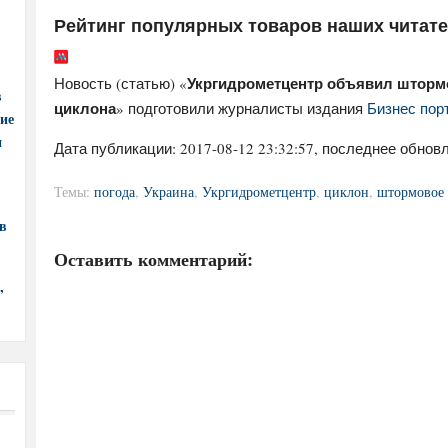
Рейтинг популярных товаров наших читат
Укргидрометцентр объявил штормо
Новость (статью) «
в
циклона
» подготовили журналисты издания
Бизнес порт
ние
и
Дата публикации:
2017-08-12 23:32:57
, последнее обновл
Темы:
погода
,
Украина
,
Укргидрометцентр
,
циклон
,
штормовое
в
Оставить комментарий:
,