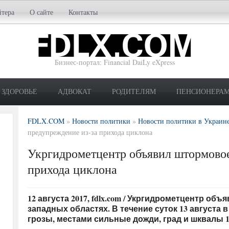
йтера
О сайте
Контакты
Бизнес-портал: Financial DaiLy eXpress
ЗДОРОВЬЕ
АДВОКАТ
РОДИТЕЛЯМ
ПЕНСИОНЕРА
FDLX.COM
»
Новости политики
»
Новости политики в Украин
предупреждение из-за прихода циклона
Укргидрометцентр объявил штормовое
прихода циклона
12 августа 2017, fdlx.com / Укргидрометцентр о
западных областях. В течение суток 13 августа
грозы, местами сильные дожди, град и шквалы 17