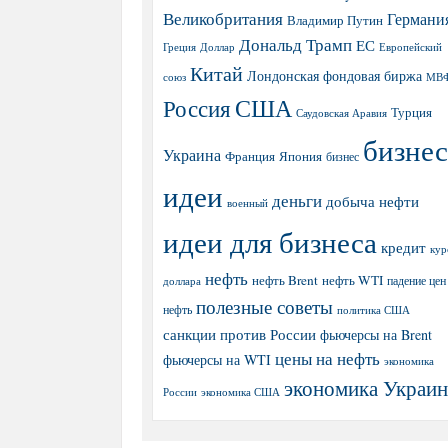
Великобритания
Германи
Владимир Путин
Дональд Трамп
ЕС
Греция
Доллар
Европейский
Китай
Лондонская фондовая биржа
МВ
союз
США
Россия
Турция
Саудовская Аравия
бизнес
Украина
Япония
Франция
бизнес
идеи
деньги
добыча нефти
военный
идеи для бизнеса
кредит
кур
нефть
нефть Brent
нефть WTI
доллара
падение цен
полезные советы
нефть
политика США
санкции против России
фьючерсы на Brent
цены на нефть
фьючерсы на WTI
экономика
экономика Украи
экономика США
России