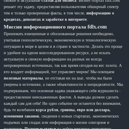
статьи для бизнеса
свежие и актуальные
. Бизнес-портал fdlx.com
решает эту задачу, предоставляя пользователям обширный спектр
информацию о
тем и только проверенные факты, в том числе,
кредитах, депозитах и заработке в интернете
.
Миссия информационного портала fdlx.com
Принимать взвешенные и обоснованные решения необходимо,
учитывая геополитическую, экономическую и технологическую
ситуацию в мире в целом и в стране в частности. Делать это проще
и удобнее на одном консолидированном ресурсе, а не искать
актуальную и свежую информацию на разных не всегда
непроверенных источниках, так как время сегодня на вес золота. А
кто владеет информацией, тот управляет миром! Мы освещаем
полезные материалы
, не отставая ни на шаг, чтобы вы были
уверены в источнике, а также объективности и непредвзятости. Мы
подчеркиваем, что основная задача уважающего себя журналиста -
предоставление неискаженных фактов. А выводы должен сделать
каждый сам для себя! Ни одно событие не останется без внимания,
курса рубля, гривны, евро или доллара,
будь то колебания
изменения законов
, сведения о новых стартапах, экономических
подъемах или спадах или информация о жизни олигархов и
Полезные статьи
политиков.
на лубую тематику оперативно