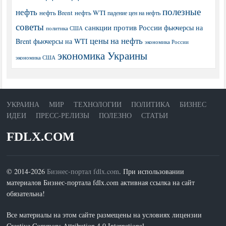
полезные
нефть
нефть Brent
нефть WTI
падение цен на нефть
советы
санкции против России
фьючерсы на
политика США
цены на нефть
Brent
фьючерсы на WTI
экономика России
экономика Украины
экономика США
УКРАИНА
МИР
ТЕХНОЛОГИИ
ПОЛИТИКА
БИЗНЕС
ИДЕИ
ПРЕСС-РЕЛИЗЫ
ПОЛЕЗНО
СТАТЬИ
FDLX.COM
© 2014-2026
Бизнес-портал fdlx.com
. При использовании
материалов Бизнес-портала fdlx.com активная ссылка на сайт
обязательна!
Все материалы на этом сайте размещены на условиях лицензии
Creative Commons Attribution 4.0 International.