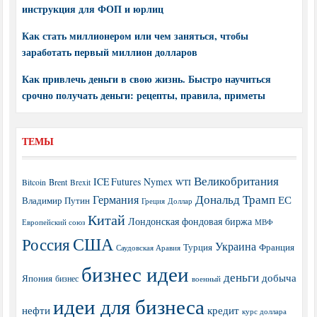
инструкция для ФОП и юрлиц
Как стать миллионером или чем заняться, чтобы
заработать первый миллион долларов
Как привлечь деньги в свою жизнь. Быстро научиться
срочно получать деньги: рецепты, правила, приметы
ТЕМЫ
Великобритания
ICE Futures
Nymex
Brent
WTI
Bitcoin
Brexit
Дональд Трамп
Германия
ЕС
Владимир Путин
Греция
Доллар
Китай
Лондонская фондовая биржа
МВФ
Европейский союз
США
Россия
Украина
Турция
Франция
Саудовская Аравия
бизнес идеи
деньги
добыча
Япония
бизнес
военный
идеи для бизнеса
нефти
кредит
курс доллара