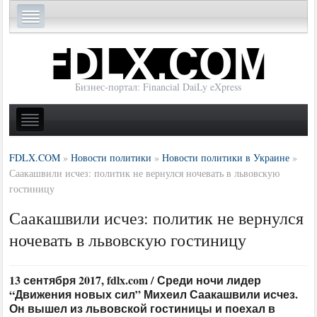
Бизнес-портал: Financial DaiLy eXpress
FDLX.COM
»
Новости политики
»
Новости политики в Украине
»
Саакашвили исчез: политик не вернулся ночевать в львовскую
гостиницу
Саакашвили исчез: политик не вернулся
ночевать в львовскую гостиницу
13 сентября 2017, fdlx.com / Среди ночи лидер
“Движения новых сил” Михеил Саакашвили исчез.
Он вышел из львовской гостиницы и поехал в