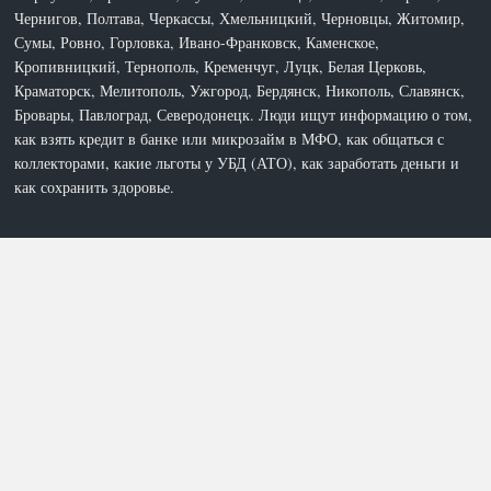
Чернигов, Полтава, Черкассы, Хмельницкий, Черновцы, Житомир,
Сумы, Ровно, Горловка, Ивано-Франковск, Каменское,
Кропивницкий, Тернополь, Кременчуг, Луцк, Белая Церковь,
Краматорск, Мелитополь, Ужгород, Бердянск, Никополь, Славянск,
Бровары, Павлоград, Северодонецк. Люди ищут информацию о том,
как взять кредит в банке или микрозайм в МФО, как общаться с
коллекторами, какие льготы у УБД (АТО), как заработать деньги и
как сохранить здоровье.