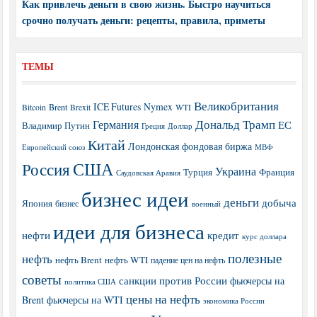
Как привлечь деньги в свою жизнь. Быстро научиться
срочно получать деньги: рецепты, правила, приметы
ТЕМЫ
Великобритания
ICE Futures
Nymex
Brent
WTI
Bitcoin
Brexit
Дональд Трамп
Германия
ЕС
Владимир Путин
Греция
Доллар
Китай
Лондонская фондовая биржа
МВФ
Европейский союз
США
Россия
Украина
Турция
Франция
Саудовская Аравия
бизнес идеи
деньги
добыча
Япония
бизнес
военный
идеи для бизнеса
нефти
кредит
курс доллара
полезные
нефть
нефть Brent
нефть WTI
падение цен на нефть
советы
санкции против России
фьючерсы на
политика США
цены на нефть
Brent
фьючерсы на WTI
экономика России