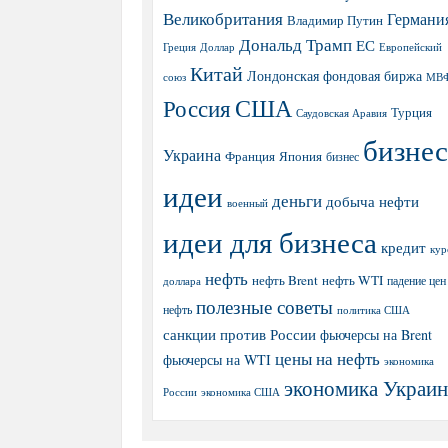
Великобритания
Германи
Владимир Путин
Дональд Трамп
ЕС
Греция
Доллар
Европейский
Китай
Лондонская фондовая биржа
МВ
союз
США
Россия
Турция
Саудовская Аравия
бизнес
Украина
Япония
Франция
бизнес
идеи
деньги
добыча нефти
военный
идеи для бизнеса
кредит
кур
нефть
нефть Brent
нефть WTI
доллара
падение цен
полезные советы
нефть
политика США
санкции против России
фьючерсы на Brent
цены на нефть
фьючерсы на WTI
экономика
экономика Украи
экономика США
России