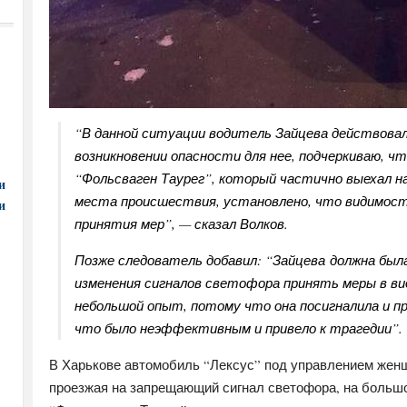
“В данной ситуации водитель Зайцева действовал
возникновении опасности для нее, подчеркиваю, ч
“Фольсваген Таурег”, который частично выехал на
и
места происшествия, установлено, что видимост
и
принятия мер”, — сказал Волков.
Позже следователь добавил: “Зайцева должна был
изменения сигналов светофора принять меры в ви
небольшой опыт, потому что она посигналила и п
что было неэффективным и привело к трагедии”.
В Харькове автомобиль “Лексус” под управлением женщ
проезжая на запрещающий сигнал светофора, на большо