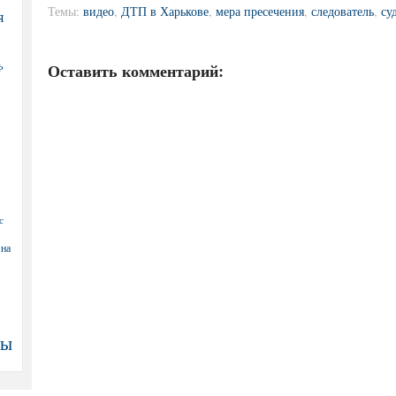
Темы:
видео
,
ДТП в Харькове
,
мера пресечения
,
следователь
,
су
я
Оставить комментарий:
Ф
с
 на
ны