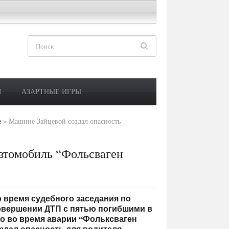
М
АЗАРТНЫЕ ИГРЫ
е
»
Машине Зайцевой создал опасность
втомобиль “Фольсваген
 во время судебного заседания по
овершении ДТП с пятью погибшими в
то во время аварии “Фольксваген
оздал опасность для водителя