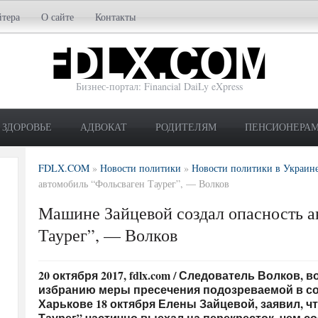
йтера
О сайте
Контакты
Бизнес-портал: Financial DaiLy eXpress
ЗДОРОВЬЕ
АДВОКАТ
РОДИТЕЛЯМ
ПЕНСИОНЕРА
FDLX.COM
»
Новости политики
»
Новости политики в Украин
автомобиль “Фольсваген Таурег”, — Волков
Машине Зайцевой создал опасность а
Таурег”, — Волков
20 октября 2017, fdlx.com / Следователь Волков,
избранию меры пресечения подозреваемой в с
Харькове 18 октября Елены Зайцевой, заявил, ч
Таурег” частично выехал на перекресток, чем с