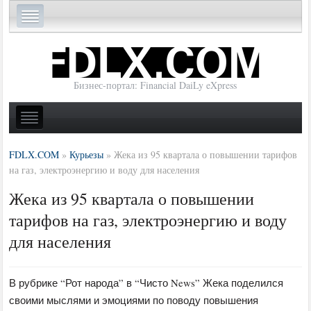
Бизнес-портал: Financial DaiLy eXpress
FDLX.COM
»
Курьезы
»
Жека из 95 квартала о повышении тарифов
на газ, электроэнергию и воду для населения
Жека из 95 квартала о повышении
тарифов на газ, электроэнергию и воду
для населения
В рубрике “Рот народа” в “Чисто News” Жека поделился
своими мыслями и эмоциями по поводу повышения