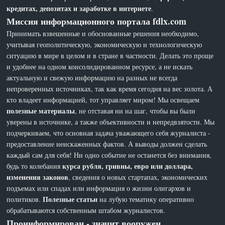
кредитах, депозитах и заработке в интернете
.
Миссия информационного портала fdlx.com
Принимать взвешенные и обоснованные решения необходимо,
учитывая геополитическую, экономическую и технологическую
ситуацию в мире в целом и в стране в частности. Делать это проще
и удобнее на одном консолидированном ресурсе, а не искать
актуальную и свежую информацию на разных не всегда
непроверенных источниках, так как время сегодня на вес золота. А
кто владеет информацией, тот управляет миром! Мы освещаем
полезные материалы
, не отставая ни на шаг, чтобы вы были
уверены в источнике, а также объективности и непредвзятости. Мы
подчеркиваем, что основная задача уважающего себя журналиста -
предоставление неискаженных фактов. А выводы должен сделать
каждый сам для себя! Ни одно событие не останется без внимания,
курса рубля, гривны, евро или доллара,
будь то колебания
изменения законов
, сведения о новых стартапах, экономических
подъемах или спадах или информация о жизни олигархов и
Полезные статьи
политиков.
на лубую тематику оперативно
обрабатываются собственным штабом журналистов.
Проинформирован - значит вооружен