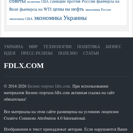
советы
санкции против России
фьючерсы на
политика США
цены на нефть
Brent
фьючерсы на WTI
экономика России
экономика Украины
экономика США
УКРАИНА
МИР
ТЕХНОЛОГИИ
ПОЛИТИКА
БИЗНЕС
ИДЕИ
ПРЕСС-РЕЛИЗЫ
ПОЛЕЗНО
СТАТЬИ
FDLX.COM
© 2014-2026
Бизнес-портал fdlx.com
. При использовании
материалов Бизнес-портала fdlx.com активная ссылка на сайт
обязательна!
Все материалы на этом сайте размещены на условиях лицензии
Creative Commons Attribution 4.0 International.
Изображения и текст принадлежат авторам. Если нарушаются Ваши