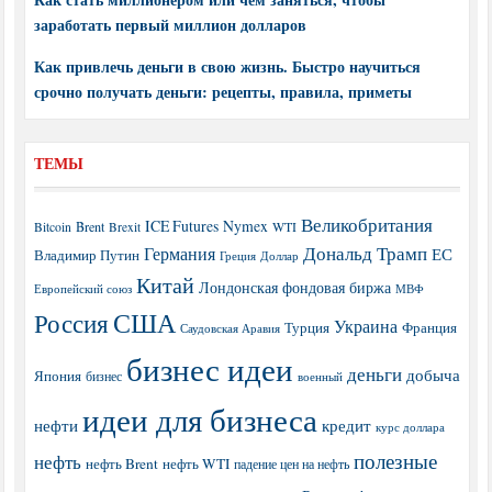
заработать первый миллион долларов
Как привлечь деньги в свою жизнь. Быстро научиться
срочно получать деньги: рецепты, правила, приметы
ТЕМЫ
Великобритания
ICE Futures
Nymex
Brent
WTI
Bitcoin
Brexit
Дональд Трамп
Германия
ЕС
Владимир Путин
Греция
Доллар
Китай
Лондонская фондовая биржа
МВФ
Европейский союз
США
Россия
Украина
Турция
Франция
Саудовская Аравия
бизнес идеи
деньги
добыча
Япония
бизнес
военный
идеи для бизнеса
нефти
кредит
курс доллара
полезные
нефть
нефть Brent
нефть WTI
падение цен на нефть