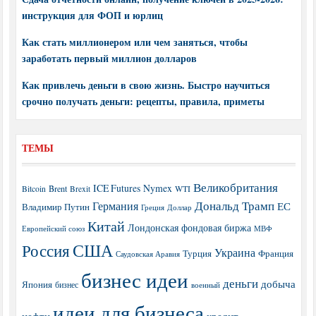
инструкция для ФОП и юрлиц
Как стать миллионером или чем заняться, чтобы
заработать первый миллион долларов
Как привлечь деньги в свою жизнь. Быстро научиться
срочно получать деньги: рецепты, правила, приметы
ТЕМЫ
Великобритания
ICE Futures
Nymex
Brent
WTI
Bitcoin
Brexit
Дональд Трамп
Германия
ЕС
Владимир Путин
Греция
Доллар
Китай
Лондонская фондовая биржа
МВФ
Европейский союз
США
Россия
Украина
Турция
Франция
Саудовская Аравия
бизнес идеи
деньги
добыча
Япония
бизнес
военный
идеи для бизнеса
нефти
кредит