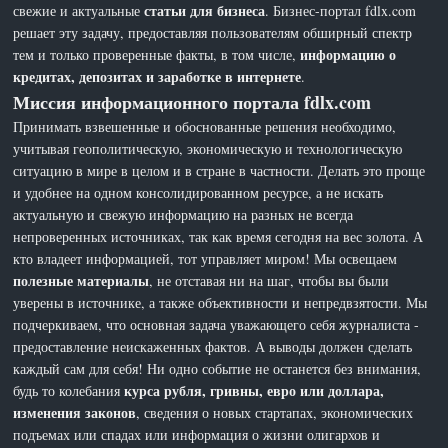
статьи для бизнеса
свежие и актуальные
. Бизнес-портал fdlx.com
решает эту задачу, предоставляя пользователям обширный спектр
информацию о
тем и только проверенные факты, в том числе,
кредитах, депозитах и заработке в интернете
.
Миссия информационного портала fdlx.com
Принимать взвешенные и обоснованные решения необходимо,
учитывая геополитическую, экономическую и технологическую
ситуацию в мире в целом и в стране в частности. Делать это проще
и удобнее на одном консолидированном ресурсе, а не искать
актуальную и свежую информацию на разных не всегда
непроверенных источниках, так как время сегодня на вес золота. А
кто владеет информацией, тот управляет миром! Мы освещаем
полезные материалы
, не отставая ни на шаг, чтобы вы были
уверены в источнике, а также объективности и непредвзятости. Мы
подчеркиваем, что основная задача уважающего себя журналиста -
предоставление неискаженных фактов. А выводы должен сделать
каждый сам для себя! Ни одно событие не останется без внимания,
курса рубля, гривны, евро или доллара,
будь то колебания
изменения законов
, сведения о новых стартапах, экономических
подъемах или спадах или информация о жизни олигархов и