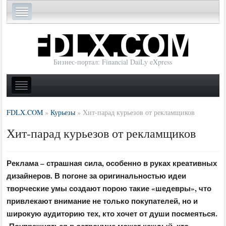
Бизнес-портал: Financial DaiLy eXpress
FDLX.COM
»
Курьезы
»
Хит-парад курьезов от рекламщиков
Хит-парад курьезов от рекламщиков
Реклама – страшная сила, особенно в руках креативных
дизайнеров. В погоне за оригинальностью идеи
творческие умы создают порою такие «шедевры», что
привлекают внимание не только покупателей, но и
широкую аудиторию тех, кто хочет от души посмеяться.
Поупражняться в остроумие может каждый, кто