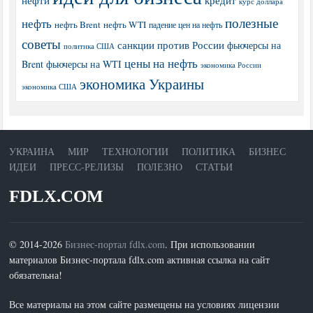
курс доллара
полезные
нефть
нефть Brent
нефть WTI
падение цен на нефть
советы
санкции против России
фьючерсы на
политика США
цены на нефть
Brent
фьючерсы на WTI
экономика России
экономика Украины
экономика США
УКРАИНА
МИР
ТЕХНОЛОГИИ
ПОЛИТИКА
БИЗНЕС
ИДЕИ
ПРЕСС-РЕЛИЗЫ
ПОЛЕЗНО
СТАТЬИ
FDLX.COM
© 2014-2026
Бизнес-портал fdlx.com
. При использовании
материалов Бизнес-портала fdlx.com активная ссылка на сайт
обязательна!
Все материалы на этом сайте размещены на условиях лицензии