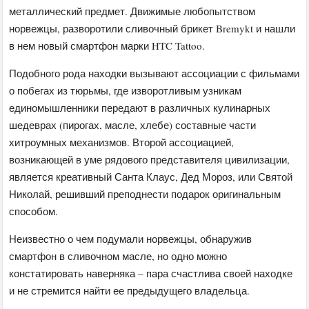
металлический предмет. Движимые любопытством
норвежцы, разворотили сливочный брикет Bremykt и нашли
в нем новый смартфон марки HTC Tattoo.
Подобного рода находки вызывают ассоциации с фильмами
о побегах из тюрьмы, где изворотливым узникам
единомышленники передают в различных кулинарных
шедеврах (пирогах, масле, хлебе) составные части
хитроумных механизмов. Второй ассоциацией,
возникающей в уме рядового представителя цивилизации,
является креативный Санта Клаус, Дед Мороз, или Святой
Николай, решивший преподнести подарок оригинальным
способом.
Неизвестно о чем подумали норвежцы, обнаружив
смартфон в сливочном масле, но одно можно
констатировать наверняка – пара счастлива своей находке
и не стремится найти ее предыдущего владельца.