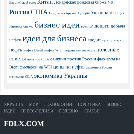
Китай
Лондонская фондовая биржа
МВФ
Европейский союз
США
Россия
Украина
Турция
Франция
Саудовская Аравия
бизнес идеи
деньги
добыча
Япония
бизнес
военный
идеи для бизнеса
нефти
кредит
курс доллара
полезные
нефть
нефть Brent
нефть WTI
падение цен на нефть
советы
санкции против России
фьючерсы на
политика США
цены на нефть
Brent
фьючерсы на WTI
экономика России
экономика Украины
экономика США
УКРАИНА
МИР
ТЕХНОЛОГИИ
ПОЛИТИКА
БИЗНЕС
ИДЕИ
ПРЕСС-РЕЛИЗЫ
ПОЛЕЗНО
СТАТЬИ
FDLX.COM