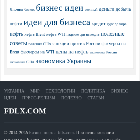
бизнес идеи
деньги
добыча
Япония
бизнес
военный
идеи для бизнеса
нефти
кредит
курс доллара
полезные
нефть
нефть Brent
нефть WTI
падение цен на нефть
советы
санкции против России
фьючерсы на
политика США
цены на нефть
Brent
фьючерсы на WTI
экономика России
экономика Украины
экономика США
УКРАИНА
МИР
ТЕХНОЛОГИИ
ПОЛИТИКА
БИЗНЕС
ИДЕИ
ПРЕСС-РЕЛИЗЫ
ПОЛЕЗНО
СТАТЬИ
FDLX.COM
© 2014-2026
Бизнес-портал fdlx.com
. При использовании
материалов Бизнес-портала fdlx.com активная ссылка на сайт