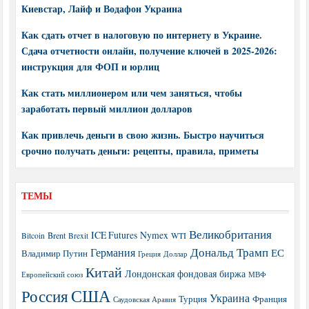
Киевстар, Лайф и Водафон Украина
Как сдать отчет в налоговую по интернету в Украине.
Сдача отчетности онлайн, получение ключей в 2025-2026:
инструкция для ФОП и юрлиц
Как стать миллионером или чем заняться, чтобы
заработать первый миллион долларов
Как привлечь деньги в свою жизнь. Быстро научиться
срочно получать деньги: рецепты, правила, приметы
ТЕМЫ
Великобритания
ICE Futures
Nymex
Brent
WTI
Bitcoin
Brexit
Дональд Трамп
Германия
ЕС
Владимир Путин
Греция
Доллар
Китай
Лондонская фондовая биржа
МВФ
Европейский союз
США
Россия
Украина
Турция
Франция
Саудовская Аравия