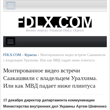
Бизнес-портал: Financial DaiLy eXpress
FDLX.COM
»
Курьезы
»
Монтированное видео встречи Саакашвили
с владельцем Уралхима. Или как МВД падает ниже плинтуса
Монтированное видео встречи
Саакашвили с владельцем Уралхима.
Или как МВД падает ниже плинтуса
15 декабря директор департамента коммуникации
Министерства внутренних дел Украины Артем Шевченко