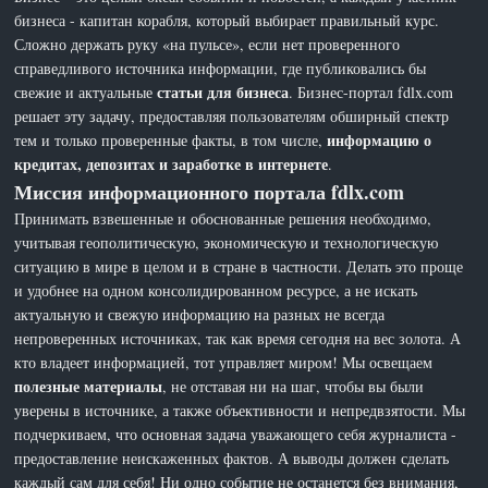
бизнеса - капитан корабля, который выбирает правильный курс.
Сложно держать руку «на пульсе», если нет проверенного
справедливого источника информации, где публиковались бы
статьи для бизнеса
свежие и актуальные
. Бизнес-портал fdlx.com
решает эту задачу, предоставляя пользователям обширный спектр
информацию о
тем и только проверенные факты, в том числе,
кредитах, депозитах и заработке в интернете
.
Миссия информационного портала fdlx.com
Принимать взвешенные и обоснованные решения необходимо,
учитывая геополитическую, экономическую и технологическую
ситуацию в мире в целом и в стране в частности. Делать это проще
и удобнее на одном консолидированном ресурсе, а не искать
актуальную и свежую информацию на разных не всегда
непроверенных источниках, так как время сегодня на вес золота. А
кто владеет информацией, тот управляет миром! Мы освещаем
полезные материалы
, не отставая ни на шаг, чтобы вы были
уверены в источнике, а также объективности и непредвзятости. Мы
подчеркиваем, что основная задача уважающего себя журналиста -
предоставление неискаженных фактов. А выводы должен сделать
каждый сам для себя! Ни одно событие не останется без внимания,