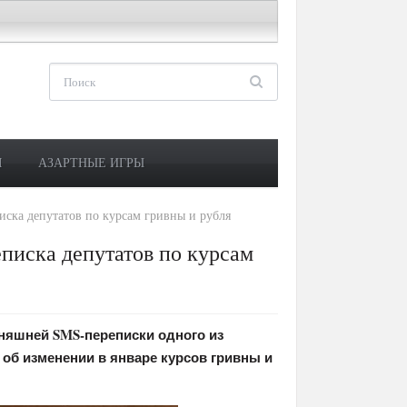
М
АЗАРТНЫЕ ИГРЫ
иска депутатов по курсам гривны и рубля
писка депутатов по курсам
няшней SMS-переписки одного из
 об изменении в январе курсов гривны и