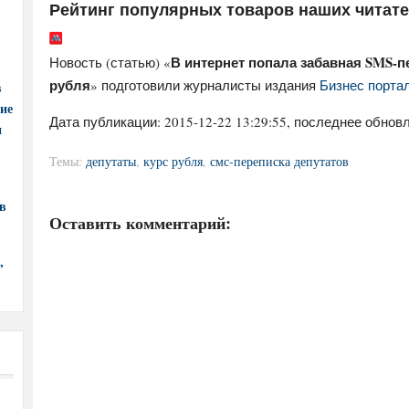
Рейтинг популярных товаров наших читат
В интернет попала забавная SMS-п
Новость (статью) «
рубля
» подготовили журналисты издания
Бизнес портал
в
ние
Дата публикации:
2015-12-22 13:29:55
, последнее обновл
и
Темы:
депутаты
,
курс рубля
,
смс-переписка депутатов
в
Оставить комментарий:
,