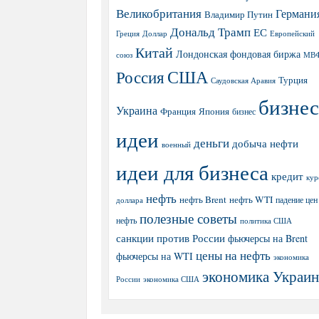
Великобритания
Германи
Владимир Путин
Дональд Трамп
ЕС
Греция
Доллар
Европейский
Китай
Лондонская фондовая биржа
МВ
союз
США
Россия
Турция
Саудовская Аравия
бизнес
Украина
Япония
Франция
бизнес
идеи
деньги
добыча нефти
военный
идеи для бизнеса
кредит
кур
нефть
нефть Brent
нефть WTI
доллара
падение цен
полезные советы
нефть
политика США
санкции против России
фьючерсы на Brent
цены на нефть
фьючерсы на WTI
экономика
экономика Украи
экономика США
России