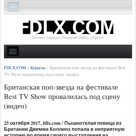
Бизнес-портал: Financial DaiLy eXpress
FDLX.COM
»
Курьезы
»
Британская поп-звезда на фестивале Best
TV Show провалилась под сцену (видео)
Британская поп-звезда на фестивале
Best TV Show провалилась под сцену
(видео)
25 октября 2017, fdlx.com / Пышнотелая певица из
Британии Джемма Коллинз попала в неприятную
историю во время своего выступления на