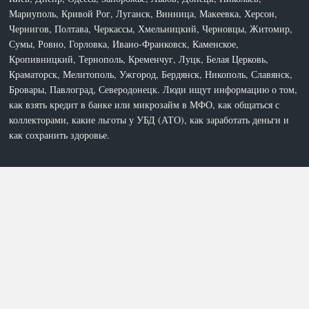
Мариуполь, Кривой Рог, Луганск, Винница, Макеевка, Херсон,
Чернигов, Полтава, Черкассы, Хмельницкий, Черновцы, Житомир,
Сумы, Ровно, Горловка, Ивано-Франковск, Каменское,
Кропивницкий, Тернополь, Кременчуг, Луцк, Белая Церковь,
Краматорск, Мелитополь, Ужгород, Бердянск, Никополь, Славянск,
Бровары, Павлоград, Северодонецк. Люди ищут информацию о том,
как взять кредит в банке или микрозайм в МФО, как общаться с
коллекторами, какие льготы у УБД (АТО), как заработать деньги и
как сохранить здоровье.