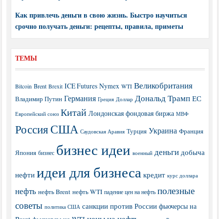
Как привлечь деньги в свою жизнь. Быстро научиться
срочно получать деньги: рецепты, правила, приметы
ТЕМЫ
Великобритания
ICE Futures
Nymex
Brent
WTI
Bitcoin
Brexit
Дональд Трамп
Германия
ЕС
Владимир Путин
Греция
Доллар
Китай
Лондонская фондовая биржа
МВФ
Европейский союз
США
Россия
Украина
Турция
Франция
Саудовская Аравия
бизнес идеи
деньги
добыча
Япония
бизнес
военный
идеи для бизнеса
нефти
кредит
курс доллара
полезные
нефть
нефть Brent
нефть WTI
падение цен на нефть
советы
санкции против России
фьючерсы на
политика США
цены на нефть