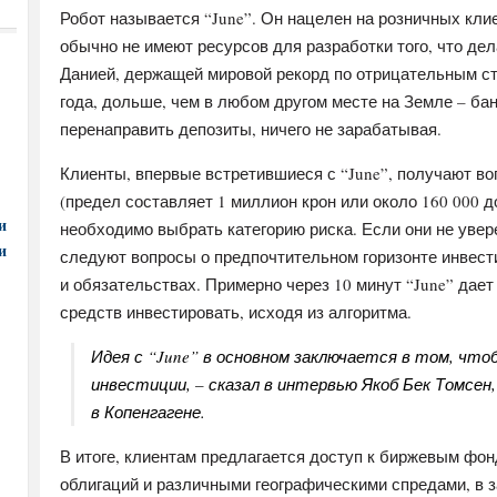
Робот называется “June”. Он нацелен на розничных кли
обычно не имеют ресурсов для разработки того, что дел
Данией, держащей мировой рекорд по отрицательным ст
года, дольше, чем в любом другом месте на Земле – ба
перенаправить депозиты, ничего не зарабатывая.
Клиенты, впервые встретившиеся с “June”, получают во
(предел составляет 1 миллион крон или около 160 000 д
и
необходимо выбрать категорию риска. Если они не увере
и
следуют вопросы о предпочтительном горизонте инвести
и обязательствах. Примерно через 10 минут “June” дает 
средств инвестировать, исходя из алгоритма.
Идея с “June” в основном заключается в том, чт
инвестиции, – сказал в интервью Якоб Бек Томсен
в Копенгагене.
В итоге, клиентам предлагается доступ к биржевым фо
облигаций и различными географическими спредами, в за