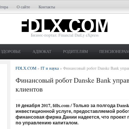
йтера
О сайте
Контакты
Бизнес-портал: Financial DaiLy eXpress
ЗДОРОВЬЕ
АДВОКАТ
РОДИТЕЛЯМ
ПЕНСИОНЕРА
FDLX.COM
»
IT и наука
»
Финансовый робот Danske Bank управ
Финансовый робот Danske Bank управ
клиентов
10 декабря 2017, fdlx.com / Только за полгода Dans
инвестиционной услуге, предоставляемой робо
финансовая фирма Дании надеется, что проект
по управлению капиталом.