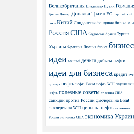
Великобритания
Германи
Владимир Путин
Дональд Трамп
ЕС
Греция
Доллар
Европейский
Китай
Лондонская фондовая биржа
МВ
союз
США
Россия
Турция
Саудовская Аравия
бизнес
Украина
Япония
Франция
бизнес
идеи
деньги
добыча нефти
военный
идеи для бизнеса
кредит
кур
нефть
нефть Brent
нефть WTI
доллара
падение цен
полезные советы
нефть
политика США
санкции против России
фьючерсы на Brent
цены на нефть
фьючерсы на WTI
экономика
экономика Украи
экономика США
России