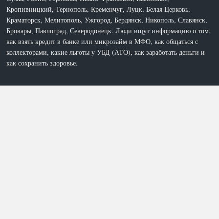
Кропивницкий, Тернополь, Кременчуг, Луцк, Белая Церковь,
Краматорск, Мелитополь, Ужгород, Бердянск, Никополь, Славянск,
Бровары, Павлоград, Северодонецк. Люди ищут информацию о том,
как взять кредит в банке или микрозайм в МФО, как общаться с
коллекторами, какие льготы у УБД (АТО), как заработать деньги и
как сохранить здоровье.