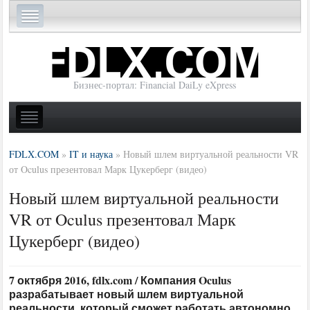
Бизнес-портал: Financial DaiLy eXpress
FDLX.COM
»
IT и наука
»
Новый шлем виртуальной реальности VR
от Oculus презентовал Марк Цукерберг (видео)
Новый шлем виртуальной реальности
VR от Oculus презентовал Марк
Цукерберг (видео)
7 октября 2016, fdlx.com / Компания Oculus
разрабатывает новый шлем виртуальной
реальности, который сможет работать автономно,