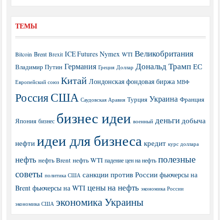
ТЕМЫ
Великобритания
ICE Futures
Nymex
Brent
WTI
Bitcoin
Brexit
Дональд Трамп
Германия
ЕС
Владимир Путин
Греция
Доллар
Китай
Лондонская фондовая биржа
МВФ
Европейский союз
США
Россия
Украина
Турция
Франция
Саудовская Аравия
бизнес идеи
деньги
добыча
Япония
бизнес
военный
идеи для бизнеса
нефти
кредит
курс доллара
полезные
нефть
нефть Brent
нефть WTI
падение цен на нефть
советы
санкции против России
фьючерсы на
политика США
цены на нефть
Brent
фьючерсы на WTI
экономика России
экономика Украины
экономика США