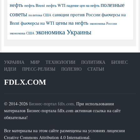
полезные
нефть
нефть Brent
нефть WTI
падение цен на нефть
советы
санкции против России
фьючерсы на
политика США
цены на нефть
Brent
фьючерсы на WTI
экономика России
экономика Украины
экономика США
УКРАИНА
МИР
ТЕХНОЛОГИИ
ПОЛИТИКА
БИЗНЕС
ИДЕИ
ПРЕСС-РЕЛИЗЫ
ПОЛЕЗНО
СТАТЬИ
FDLX.COM
© 2014-2026
Бизнес-портал fdlx.com
. При использовании
материалов Бизнес-портала fdlx.com активная ссылка на сайт
обязательна!
Все материалы на этом сайте размещены на условиях лицензии
Creative Commons Attribution 4.0 International.