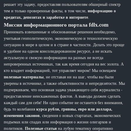
решает эту задачу, предоставляя пользователям обширный спектр
информацию о
тем и только проверенные факты, в том числе,
кредитах, депозитах и заработке в интернете
.
Миссия информационного портала fdlx.com
Принимать взвешенные и обоснованные решения необходимо,
учитывая геополитическую, экономическую и технологическую
ситуацию в мире в целом и в стране в частности. Делать это проще
и удобнее на одном консолидированном ресурсе, а не искать
актуальную и свежую информацию на разных не всегда
непроверенных источниках, так как время сегодня на вес золота. А
кто владеет информацией, тот управляет миром! Мы освещаем
полезные материалы
, не отставая ни на шаг, чтобы вы были
уверены в источнике, а также объективности и непредвзятости. Мы
подчеркиваем, что основная задача уважающего себя журналиста -
предоставление неискаженных фактов. А выводы должен сделать
каждый сам для себя! Ни одно событие не останется без внимания,
курса рубля, гривны, евро или доллара,
будь то колебания
изменения законов
, сведения о новых стартапах, экономических
подъемах или спадах или информация о жизни олигархов и
Полезные статьи
политиков.
на лубую тематику оперативно