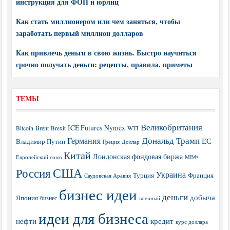
инструкция для ФОП и юрлиц
Как стать миллионером или чем заняться, чтобы
заработать первый миллион долларов
Как привлечь деньги в свою жизнь. Быстро научиться
срочно получать деньги: рецепты, правила, приметы
ТЕМЫ
Великобритания
ICE Futures
Nymex
Brent
WTI
Bitcoin
Brexit
Дональд Трамп
Германия
ЕС
Владимир Путин
Греция
Доллар
Китай
Лондонская фондовая биржа
МВФ
Европейский союз
США
Россия
Украина
Турция
Франция
Саудовская Аравия
бизнес идеи
деньги
добыча
Япония
бизнес
военный
идеи для бизнеса
нефти
кредит
курс доллара