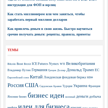
инструкция для ФОП и юрлиц
Как стать миллионером или чем заняться, чтобы
заработать первый миллион долларов
Как привлечь деньги в свою жизнь. Быстро научиться
срочно получать деньги: рецепты, правила, приметы
ТЕМЫ
Великобритания
ICE Futures
Nymex
Brent
WTI
Bitcoin
Brexit
Дональд Трамп
Германия
ЕС
Владимир Путин
Греция
Доллар
Китай
Лондонская фондовая биржа
МВФ
Европейский союз
США
Россия
Украина
Турция
Франция
Саудовская Аравия
бизнес идеи
деньги
добыча
Япония
бизнес
военный
идеи для бизнеса
нефти
кредит
курс доллара