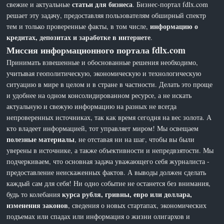
статьи для бизнеса
свежие и актуальные
. Бизнес-портал fdlx.com
решает эту задачу, предоставляя пользователям обширный спектр
информацию о
тем и только проверенные факты, в том числе,
кредитах, депозитах и заработке в интернете
.
Миссия информационного портала fdlx.com
Принимать взвешенные и обоснованные решения необходимо,
учитывая геополитическую, экономическую и технологическую
ситуацию в мире в целом и в стране в частности. Делать это проще
и удобнее на одном консолидированном ресурсе, а не искать
актуальную и свежую информацию на разных не всегда
непроверенных источниках, так как время сегодня на вес золота. А
кто владеет информацией, тот управляет миром! Мы освещаем
полезные материалы
, не отставая ни на шаг, чтобы вы были
уверены в источнике, а также объективности и непредвзятости. Мы
подчеркиваем, что основная задача уважающего себя журналиста -
предоставление неискаженных фактов. А выводы должен сделать
каждый сам для себя! Ни одно событие не останется без внимания,
курса рубля, гривны, евро или доллара,
будь то колебания
изменения законов
, сведения о новых стартапах, экономических
подъемах или спадах или информация о жизни олигархов и