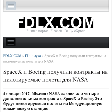
Бизнес-портал: Financial DaiLy eXpress
FDLX.COM
»
IT и наука
»
SpaceX и Boeing получили контракты на
пилотируемые полеты для NASA
SpaceX и Boeing получили контракты на
пилотируемые полеты для NASA
4 января 2017, fdlx.com / NASA заключило четыре
дополнительных контракта с SpaceX и Boeing. Это
будут пилотируемые полеты на Международную
космическую станцию.