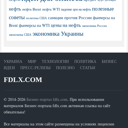
полезные
нефть
нефть Brent
нефть WTI
падение цен на нефть
советы
санкции против России
фьючерсы на
политика США
цены на нефть
Brent
фьючерсы на WTI
экономика России
экономика Украины
экономика США
УКРАИНА
МИР
ТЕХНОЛОГИИ
ПОЛИТИКА
БИЗНЕС
ИДЕИ
ПРЕСС-РЕЛИЗЫ
ПОЛЕЗНО
СТАТЬИ
FDLX.COM
© 2014-2026
Бизнес-портал fdlx.com
. При использовании
материалов Бизнес-портала fdlx.com активная ссылка на сайт
обязательна!
Все материалы на этом сайте размещены на условиях лицензии