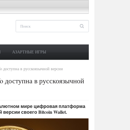
М
АЗАРТНЫЕ ИГРЫ
fo доступна в русскоязычной версии
o доступна в русскоязычной
товалютном мире цифровая платформа
версии своего Bitcoin Wallet.