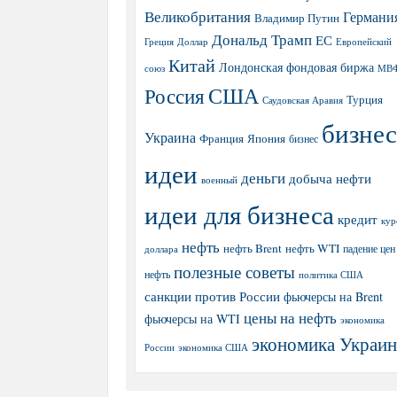
Великобритания
Германи
Владимир Путин
Дональд Трамп
ЕС
Греция
Доллар
Европейский
Китай
Лондонская фондовая биржа
МВ
союз
США
Россия
Турция
Саудовская Аравия
бизнес
Украина
Япония
Франция
бизнес
идеи
деньги
добыча нефти
военный
идеи для бизнеса
кредит
кур
нефть
нефть Brent
нефть WTI
доллара
падение цен
полезные советы
нефть
политика США
санкции против России
фьючерсы на Brent
цены на нефть
фьючерсы на WTI
экономика
экономика Украи
экономика США
России