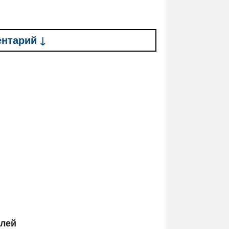
ентарий ↓
елей