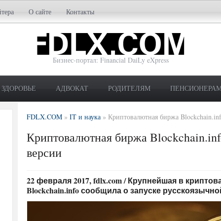
йтера
О сайте
Контакты
Бизнес-портал: Financial DaiLy eXpress
ЗДОРОВЬЕ
АДВОКАТ
РОДИТЕЛЯМ
ПЕНСИОНЕРА
FDLX.COM
»
IT и наука
»
Криптовалютная биржа Blockchain.in
Криптовалютная биржа Blockchain.inf
версии
22 февраля 2017, fdlx.com / Крупнейшая в крип
Blockchain.info сообщила о запуске русскоязычной 