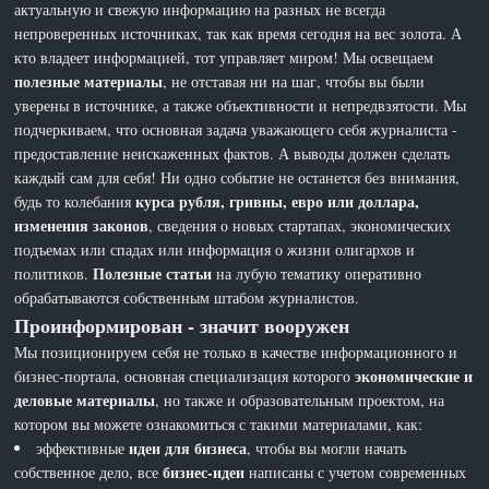
актуальную и свежую информацию на разных не всегда
непроверенных источниках, так как время сегодня на вес золота. А
кто владеет информацией, тот управляет миром! Мы освещаем
полезные материалы
, не отставая ни на шаг, чтобы вы были
уверены в источнике, а также объективности и непредвзятости. Мы
подчеркиваем, что основная задача уважающего себя журналиста -
предоставление неискаженных фактов. А выводы должен сделать
каждый сам для себя! Ни одно событие не останется без внимания,
курса рубля, гривны, евро или доллара,
будь то колебания
изменения законов
, сведения о новых стартапах, экономических
подъемах или спадах или информация о жизни олигархов и
Полезные статьи
политиков.
на лубую тематику оперативно
обрабатываются собственным штабом журналистов.
Проинформирован - значит вооружен
Мы позиционируем себя не только в качестве информационного и
экономические и
бизнес-портала, основная специализация которого
деловые материалы
, но также и образовательным проектом, на
котором вы можете ознакомиться с такими материалами, как:
идеи для бизнеса
эффективные
, чтобы вы могли начать
бизнес-идеи
собственное дело, все
написаны с учетом современных