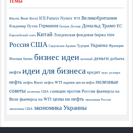
ТЕМЫ
Великобритания
ICE Futures
Nymex
Brent
WTI
Bitcoin
Brexit
Дональд Трамп
Германия
ЕС
Владимир Путин
Греция
Доллар
Китай
Лондонская фондовая биржа
МВФ
Европейский союз
США
Россия
Украина
Турция
Франция
Саудовская Аравия
бизнес идеи
деньги
добыча
Япония
бизнес
военный
идеи для бизнеса
нефти
кредит
курс доллара
полезные
нефть
нефть Brent
нефть WTI
падение цен на нефть
советы
санкции против России
фьючерсы на
политика США
цены на нефть
Brent
фьючерсы на WTI
экономика России
экономика Украины
экономика США