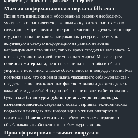
кредитах, депозитах и заработке в интернете
.
Миссия информационного портала fdlx.com
Принимать взвешенные и обоснованные решения необходимо,
учитывая геополитическую, экономическую и технологическую
ситуацию в мире в целом и в стране в частности. Делать это проще
и удобнее на одном консолидированном ресурсе, а не искать
актуальную и свежую информацию на разных не всегда
непроверенных источниках, так как время сегодня на вес золота. А
кто владеет информацией, тот управляет миром! Мы освещаем
полезные материалы
, не отставая ни на шаг, чтобы вы были
уверены в источнике, а также объективности и непредвзятости. Мы
подчеркиваем, что основная задача уважающего себя журналиста -
предоставление неискаженных фактов. А выводы должен сделать
каждый сам для себя! Ни одно событие не останется без внимания,
курса рубля, гривны, евро или доллара,
будь то колебания
изменения законов
, сведения о новых стартапах, экономических
подъемах или спадах или информация о жизни олигархов и
Полезные статьи
политиков.
на лубую тематику оперативно
обрабатываются собственным штабом журналистов.
Проинформирован - значит вооружен