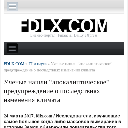
Бизнес-портал: Financial DaiLy eXpress
FDLX.COM
»
IT и наука
»
Ученые нашли “апокалиптическое”
предупреждение о последствиях изменения климата
Ученые нашли “апокалиптическое”
предупреждение о последствиях
изменения климата
24 марта 2017, fdlx.com / Исследователи, изучающие
самое большое когда-либо массовое вымирание в
истории Земли обнаружили доказательства того,