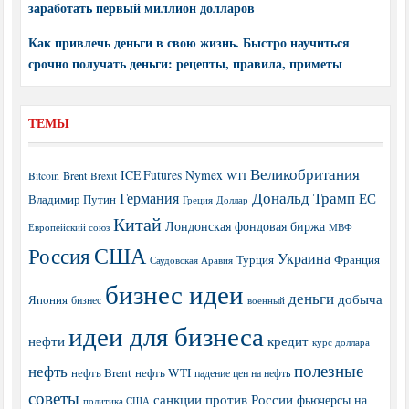
заработать первый миллион долларов
Как привлечь деньги в свою жизнь. Быстро научиться
срочно получать деньги: рецепты, правила, приметы
ТЕМЫ
Великобритания
ICE Futures
Nymex
Brent
WTI
Bitcoin
Brexit
Дональд Трамп
Германия
ЕС
Владимир Путин
Греция
Доллар
Китай
Лондонская фондовая биржа
МВФ
Европейский союз
США
Россия
Украина
Турция
Франция
Саудовская Аравия
бизнес идеи
деньги
добыча
Япония
бизнес
военный
идеи для бизнеса
нефти
кредит
курс доллара
полезные
нефть
нефть Brent
нефть WTI
падение цен на нефть
советы
санкции против России
фьючерсы на
политика США