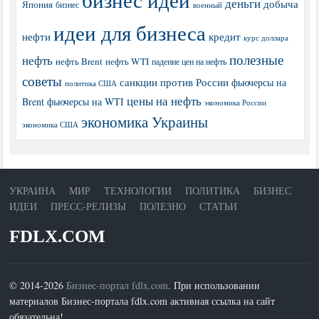
деньги
добыча
Япония
бизнес
военный
идеи для бизнеса
нефти
кредит
курс доллара
полезные
нефть
нефть Brent
нефть WTI
падение цен на нефть
советы
санкции против России
фьючерсы на
политика США
цены на нефть
Brent
фьючерсы на WTI
экономика России
экономика Украины
экономика США
УКРАИНА
МИР
ТЕХНОЛОГИИ
ПОЛИТИКА
БИЗНЕС
ИДЕИ
ПРЕСС-РЕЛИЗЫ
ПОЛЕЗНО
СТАТЬИ
FDLX.COM
© 2014-2026
Бизнес-портал fdlx.com
. При использовании
материалов Бизнес-портала fdlx.com активная ссылка на сайт
обязательна!