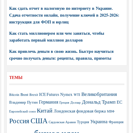
Как сдать отчет в налоговую по интернету в Украине.
Сдача отчетности онлайн, получение ключей в 2025-2026:
инструкция для ФОП и юрлиц
Как стать миллионером или чем заняться, чтобы
заработать первый миллион долларов
Как привлечь деньги в свою жизнь. Быстро научиться
срочно получать деньги: рецепты, правила, приметы
ТЕМЫ
Великобритания
ICE Futures
Nymex
Brent
WTI
Bitcoin
Brexit
Дональд Трамп
Германия
ЕС
Владимир Путин
Греция
Доллар
Китай
Лондонская фондовая биржа
МВФ
Европейский союз
США
Россия
Украина
Турция
Франция
Саудовская Аравия
бизнес идеи