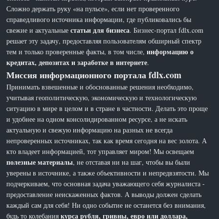
Сложно держать руку «на пульсе», если нет проверенного
справедливого источника информации, где публиковались бы
статьи для бизнеса
свежие и актуальные
. Бизнес-портал fdlx.com
решает эту задачу, предоставляя пользователям обширный спектр
информацию о
тем и только проверенные факты, в том числе,
кредитах, депозитах и заработке в интернете
.
Миссия информационного портала fdlx.com
Принимать взвешенные и обоснованные решения необходимо,
учитывая геополитическую, экономическую и технологическую
ситуацию в мире в целом и в стране в частности. Делать это проще
и удобнее на одном консолидированном ресурсе, а не искать
актуальную и свежую информацию на разных не всегда
непроверенных источниках, так как время сегодня на вес золота. А
кто владеет информацией, тот управляет миром! Мы освещаем
полезные материалы
, не отставая ни на шаг, чтобы вы были
уверены в источнике, а также объективности и непредвзятости. Мы
подчеркиваем, что основная задача уважающего себя журналиста -
предоставление неискаженных фактов. А выводы должен сделать
каждый сам для себя! Ни одно событие не останется без внимания,
курса рубля, гривны, евро или доллара,
будь то колебания