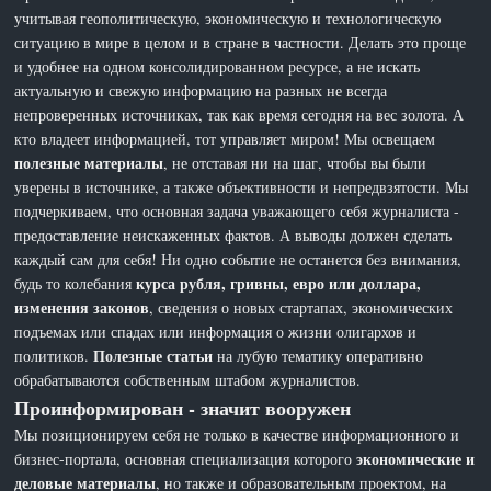
учитывая геополитическую, экономическую и технологическую
ситуацию в мире в целом и в стране в частности. Делать это проще
и удобнее на одном консолидированном ресурсе, а не искать
актуальную и свежую информацию на разных не всегда
непроверенных источниках, так как время сегодня на вес золота. А
кто владеет информацией, тот управляет миром! Мы освещаем
полезные материалы
, не отставая ни на шаг, чтобы вы были
уверены в источнике, а также объективности и непредвзятости. Мы
подчеркиваем, что основная задача уважающего себя журналиста -
предоставление неискаженных фактов. А выводы должен сделать
каждый сам для себя! Ни одно событие не останется без внимания,
курса рубля, гривны, евро или доллара,
будь то колебания
изменения законов
, сведения о новых стартапах, экономических
подъемах или спадах или информация о жизни олигархов и
Полезные статьи
политиков.
на лубую тематику оперативно
обрабатываются собственным штабом журналистов.
Проинформирован - значит вооружен
Мы позиционируем себя не только в качестве информационного и
экономические и
бизнес-портала, основная специализация которого
деловые материалы
, но также и образовательным проектом, на