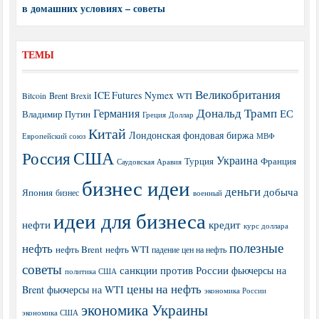
в домашних условиях – советы
ТЕМЫ
Великобритания
ICE Futures
Nymex
Brent
WTI
Bitcoin
Brexit
Дональд Трамп
Германия
ЕС
Владимир Путин
Греция
Доллар
Китай
Лондонская фондовая биржа
МВФ
Европейский союз
США
Россия
Украина
Турция
Франция
Саудовская Аравия
бизнес идеи
деньги
добыча
Япония
бизнес
военный
идеи для бизнеса
нефти
кредит
курс доллара
полезные
нефть
нефть Brent
нефть WTI
падение цен на нефть
советы
санкции против России
фьючерсы на
политика США
цены на нефть
Brent
фьючерсы на WTI
экономика России
экономика Украины
экономика США