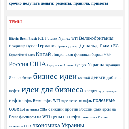
срочно получать деньги: рецепты, правила, приметы
ТЕМЫ
Великобритания
ICE Futures
Nymex
Brent
WTI
Bitcoin
Brexit
Дональд Трамп
Германия
ЕС
Владимир Путин
Греция
Доллар
Китай
Лондонская фондовая биржа
МВФ
Европейский союз
США
Россия
Украина
Турция
Франция
Саудовская Аравия
бизнес идеи
деньги
добыча
Япония
бизнес
военный
идеи для бизнеса
нефти
кредит
курс доллара
полезные
нефть
нефть Brent
нефть WTI
падение цен на нефть
советы
санкции против России
фьючерсы на
политика США
цены на нефть
Brent
фьючерсы на WTI
экономика России
экономика Украины
экономика США