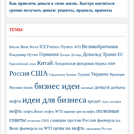
Как привлечь деньги в свою жизнь. Быстро научиться
срочно получать деньги: рецепты, правила, приметы
ТЕМЫ
Великобритания
ICE Futures
Nymex
Brent
WTI
Bitcoin
Brexit
Дональд Трамп
Германия
ЕС
Владимир Путин
Греция
Доллар
Китай
Лондонская фондовая биржа
МВФ
Европейский союз
США
Россия
Украина
Турция
Франция
Саудовская Аравия
бизнес идеи
деньги
добыча
Япония
бизнес
военный
идеи для бизнеса
нефти
кредит
курс доллара
полезные
нефть
нефть Brent
нефть WTI
падение цен на нефть
советы
санкции против России
фьючерсы на
политика США
цены на нефть
Brent
фьючерсы на WTI
экономика России