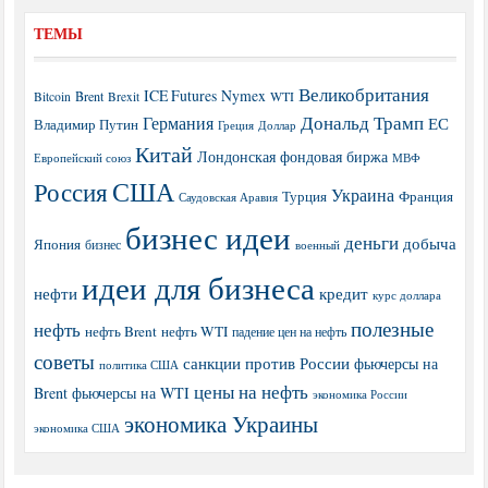
ТЕМЫ
Великобритания
ICE Futures
Nymex
Brent
WTI
Bitcoin
Brexit
Дональд Трамп
Германия
ЕС
Владимир Путин
Греция
Доллар
Китай
Лондонская фондовая биржа
МВФ
Европейский союз
США
Россия
Украина
Турция
Франция
Саудовская Аравия
бизнес идеи
деньги
добыча
Япония
бизнес
военный
идеи для бизнеса
нефти
кредит
курс доллара
полезные
нефть
нефть Brent
нефть WTI
падение цен на нефть
советы
санкции против России
фьючерсы на
политика США
цены на нефть
Brent
фьючерсы на WTI
экономика России
экономика Украины
экономика США