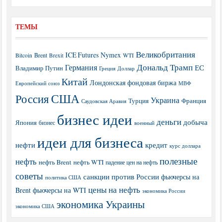
ТЕМЫ
Великобритания
ICE Futures
Nymex
Brent
WTI
Bitcoin
Brexit
Дональд Трамп
Германия
ЕС
Владимир Путин
Греция
Доллар
Китай
Лондонская фондовая биржа
МВФ
Европейский союз
США
Россия
Украина
Турция
Франция
Саудовская Аравия
бизнес идеи
деньги
добыча
Япония
бизнес
военный
идеи для бизнеса
нефти
кредит
курс доллара
полезные
нефть
нефть Brent
нефть WTI
падение цен на нефть
советы
санкции против России
фьючерсы на
политика США
цены на нефть
Brent
фьючерсы на WTI
экономика России
экономика Украины
экономика США