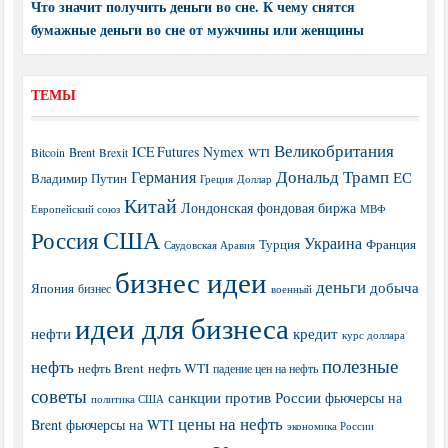
Что значит получить деньги во сне. К чему снятся
бумажные деньги во сне от мужчины или женщины
ТЕМЫ
Великобритания
ICE Futures
Nymex
Brent
WTI
Bitcoin
Brexit
Дональд Трамп
Германия
ЕС
Владимир Путин
Греция
Доллар
Китай
Лондонская фондовая биржа
МВФ
Европейский союз
США
Россия
Украина
Турция
Франция
Саудовская Аравия
бизнес идеи
деньги
добыча
Япония
бизнес
военный
идеи для бизнеса
нефти
кредит
курс доллара
полезные
нефть
нефть Brent
нефть WTI
падение цен на нефть
советы
санкции против России
фьючерсы на
политика США
цены на нефть
Brent
фьючерсы на WTI
экономика России