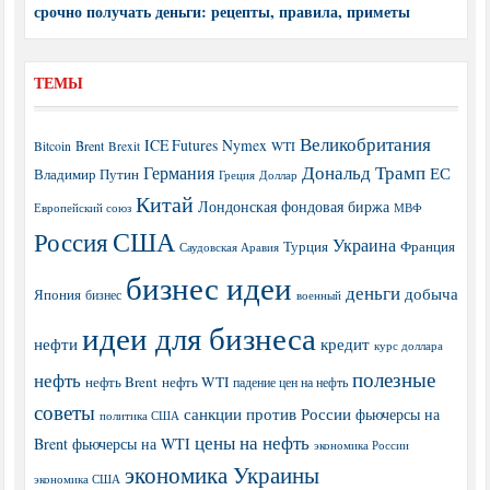
срочно получать деньги: рецепты, правила, приметы
ТЕМЫ
Великобритания
ICE Futures
Nymex
Brent
WTI
Bitcoin
Brexit
Дональд Трамп
Германия
ЕС
Владимир Путин
Греция
Доллар
Китай
Лондонская фондовая биржа
МВФ
Европейский союз
США
Россия
Украина
Турция
Франция
Саудовская Аравия
бизнес идеи
деньги
добыча
Япония
бизнес
военный
идеи для бизнеса
нефти
кредит
курс доллара
полезные
нефть
нефть Brent
нефть WTI
падение цен на нефть
советы
санкции против России
фьючерсы на
политика США
цены на нефть
Brent
фьючерсы на WTI
экономика России
экономика Украины
экономика США