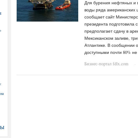
Для бурения нефтяных и 
воды ряда американских 
я
сообщает сайт Министер
президента подготовила 
предполагает сдачу в аре
Ф
Мексиканском заливе, три
Атлантике. В сообщении о
доступными почти 80% не
Бизнес-портал fdlx.com
·
с
 на
ны