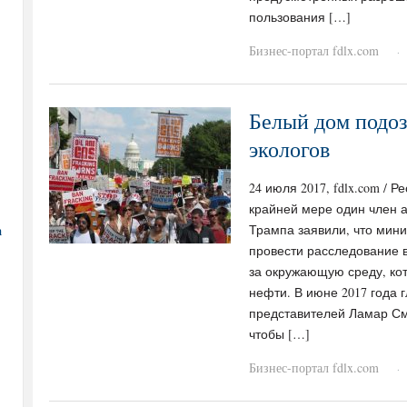
пользования […]
Бизнес-портал fdlx.com
·
Белый дом подоз
экологов
24 июля 2017, fdlx.com / 
крайней мере один член
а
Трампа заявили, что мин
провести расследование
за окружающую среду, ко
нефти. В июне 2017 года 
представителей Ламар См
чтобы […]
Бизнес-портал fdlx.com
·