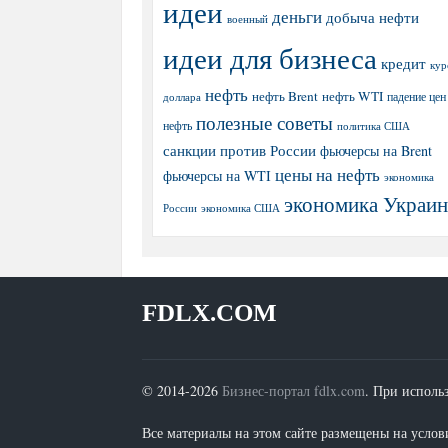
идеи
деньги
добыча нефти
военный
идеи для бизнеса
кредит
кур
нефть
нефть Brent
нефть WTI
доллара
падение цен
полезные советы
нефть
политика США
санкции против России
фьючерсы на Brent
цены на нефть
фьючерсы на WTI
экономика
экономика Украи
экономика США
России
FDLX.COM
© 2014-2026
Бизнес-портал fdlx.com
. При исполь
Все материалы на этом сайте размещены на условия