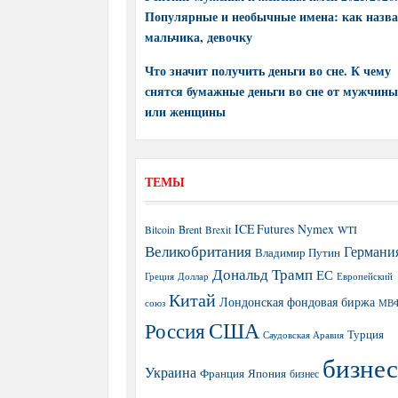
Популярные и необычные имена: как назва
мальчика, девочку
Что значит получить деньги во сне. К чему
снятся бумажные деньги во сне от мужчины
или женщины
ТЕМЫ
ICE Futures
Nymex
Brent
WTI
Bitcoin
Brexit
Великобритания
Германи
Владимир Путин
Дональд Трамп
ЕС
Греция
Доллар
Европейский
Китай
Лондонская фондовая биржа
МВ
союз
США
Россия
Турция
Саудовская Аравия
бизнес
Украина
Япония
Франция
бизнес