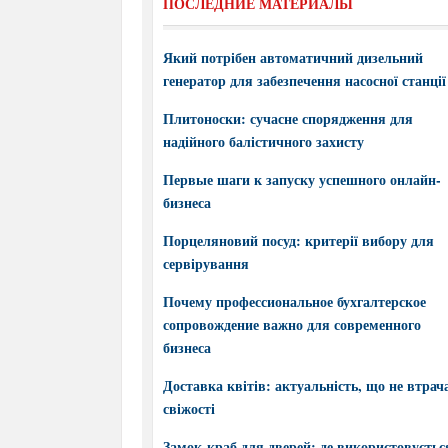
ПОСЛЕДНИЕ МАТЕРИАЛЫ
Який потрібен автоматичний дизельний
генератор для забезпечення насосної станції
Плитоноски: сучасне спорядження для
надійного балістичного захисту
Первые шаги к запуску успешного онлайн-
бизнеса
Порцеляновий посуд: критерії вибору для
сервірування
Почему профессиональное бухгалтерское
сопровождение важно для современного
бизнеса
Доставка квітів: актуальність, що не втрач
свіжості
Замок-краб для дверей: де використовується