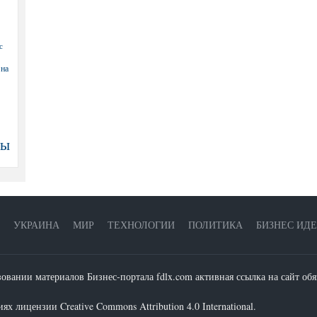
с
 на
ны
УКРАИНА
МИР
ТЕХНОЛОГИИ
ПОЛИТИКА
БИЗНЕС ИД
зовании материалов Бизнес-портала fdlx.com активная ссылка на сайт обя
х лицензии Creative Commons Attribution 4.0 International.