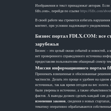
Изображения и текст принадлежат авторам. Если 
fdlx.com», перейдя по ссылке
https://fdlx.com/abou
В своей работе мы стремится избегать нарушения
контент, при условии надлежащего уведомления, 
Бизнес портал FDLX.COM: все ст
зарубежья
Бизнес – это целый океан событий и новостей, а 
нет проверенного справедливого источника инфо
предоставляя пользователям обширный спектр тем
Миссия информационного портала fd
Принимать взвешенные и обоснованные решения н
частности. Делать это проще и удобнее на одном
источниках, так как время сегодня на вес золот
были уверены в источнике, а также объективност
фактов. А выводы должен сделать каждый сам для 
изменения законов
, сведения о новых стартапа
тематику оперативно обрабатываются собственн