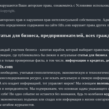
нарушаются Ваши авторские права, ознакомьтесь с Условиями использов
t/copyright
.
 авторских прав и нарушения прав интеллектуальной собственности. Адм
что определенное содержание на сайте fdlx.com нарушает права других 
атьи для бизнеса, предпринимателей, всех гра
каждый участник бизнеса - капитан корабля, который выбирает правильны
статьи для бизнеса
рмации, где публиковались бы свежие и актуальные
.
информацию о кредитах, де
 и только проверенные факты, в том числе,
lx.com
еобходимо, учитывая геополитическую, экономическую и технологическ
 консолидированном ресурсе, а не искать актуальную и свежую информац
полезн
а. А кто владеет информацией, тот управляет миром! Мы освещаем
и и непредвзятости. Мы подчеркиваем, что основная задача уважающего 
ку
себя! Ни одно событие не останется без внимания, будь то колебания
х, экономических подъемах или спадах или информация о жизни олигарх
ым штабом журналистов.