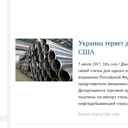
Украина теряет 
США
5 июля 2017, fdlx.com / Дэн
своей статье для одного и
вторжения Российской Фед
представители американс
Департамента торговли п
пошлины на импорт сталь
нефтедобывающей отрасл
Бизнес-портал fdlx.com
·