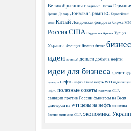
Великобритания
Германи
Владимир Путин
Дональд Трамп
ЕС
Греция
Доллар
Европейский
Китай
Лондонская фондовая биржа
МВ
союз
США
Россия
Турция
Саудовская Аравия
бизнес
Украина
Япония
Франция
бизнес
идеи
деньги
добыча нефти
военный
идеи для бизнеса
кредит
кур
нефть
нефть Brent
нефть WTI
доллара
падение цен
полезные советы
нефть
политика США
санкции против России
фьючерсы на Brent
цены на нефть
фьючерсы на WTI
экономика
экономика Украи
экономика США
России