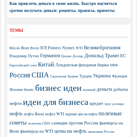
Как привлечь деньги в свою жизнь. Быстро научиться
срочно получать деньги: рецепты, правила, приметы
ТЕМЫ
Великобритания
ICE Futures
Nymex
Brent
WTI
Bitcoin
Brexit
Дональд Трамп
Германия
ЕС
Владимир Путин
Греция
Доллар
Китай
Лондонская фондовая биржа
МВФ
Европейский союз
США
Россия
Украина
Турция
Франция
Саудовская Аравия
бизнес идеи
деньги
добыча
Япония
бизнес
военный
идеи для бизнеса
нефти
кредит
курс доллара
полезные
нефть
нефть Brent
нефть WTI
падение цен на нефть
советы
санкции против России
фьючерсы на
политика США
цены на нефть
Brent
фьючерсы на WTI
экономика России