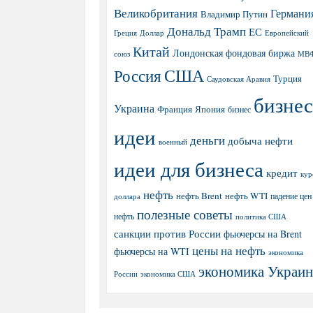
Великобритания
Германи
Владимир Путин
Дональд Трамп
ЕС
Греция
Доллар
Европейский
Китай
Лондонская фондовая биржа
МВ
союз
США
Россия
Турция
Саудовская Аравия
бизнес
Украина
Япония
Франция
бизнес
идеи
деньги
добыча нефти
военный
идеи для бизнеса
кредит
кур
нефть
нефть Brent
нефть WTI
доллара
падение цен
полезные советы
нефть
политика США
санкции против России
фьючерсы на Brent
цены на нефть
фьючерсы на WTI
экономика
экономика Украи
экономика США
России