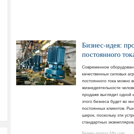
Бизнес-идея: пр
постоянного ток
Современное оборудовани
качественных силовых аг
постоянного тока можно в
жизнедеятельности челове
продаже выглядит одной 
этого бизнеса будет во м
постоянных клиентов. Ры
широк, поскольку эти устр
стандартных экземпляров
Бизнес-портал fdlx.com
·