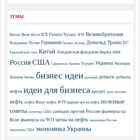
ТЕМЫ
Великобритания
ICE Futures
Nymex
Brent
WTI
Bitcoin
Brexit
Дональд Трамп
Германия
ЕС
Владимир Путин
Греция
Доллар
Китай
Лондонская фондовая биржа
МВФ
Европейский союз
США
Россия
Украина
Турция
Франция
Саудовская Аравия
бизнес идеи
деньги
добыча
Япония
бизнес
военный
идеи для бизнеса
нефти
кредит
курс доллара
полезные
нефть
нефть Brent
нефть WTI
падение цен на нефть
советы
санкции против России
фьючерсы на
политика США
цены на нефть
Brent
фьючерсы на WTI
экономика России
экономика Украины
экономика США