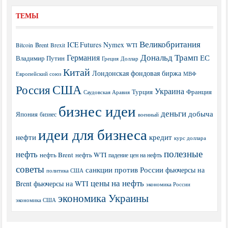
ТЕМЫ
Великобритания
ICE Futures
Nymex
Brent
WTI
Bitcoin
Brexit
Дональд Трамп
Германия
ЕС
Владимир Путин
Греция
Доллар
Китай
Лондонская фондовая биржа
МВФ
Европейский союз
США
Россия
Украина
Турция
Франция
Саудовская Аравия
бизнес идеи
деньги
добыча
Япония
бизнес
военный
идеи для бизнеса
нефти
кредит
курс доллара
полезные
нефть
нефть Brent
нефть WTI
падение цен на нефть
советы
санкции против России
фьючерсы на
политика США
цены на нефть
Brent
фьючерсы на WTI
экономика России
экономика Украины
экономика США