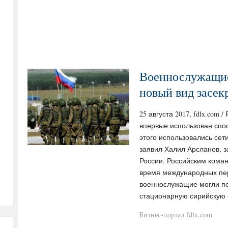
Военнослужащие
новый вид засек
25 августа 2017, fdlx.co
впервые использован спос
этого использовались сет
заявил Халил Арсланов, 
России. Российским кома
время международных пер
военнослужащие могли по
стационарную сирийскую с
Бизнес-портал fdlx.com
·