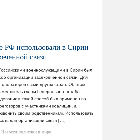
 РФ использовали в Сирии
реченной связи
m / Российскими военнослужащими в Сирии был
об организации засекреченной связи. Для
и операторов связи других стран. Об этом
заместитель главы Генерального штаба
ндованием такой способ был применен во
еговоров с участниками коалиции, а
звонить своим родственникам. Использовать
еть для организации связи […]
Новости политики в мире