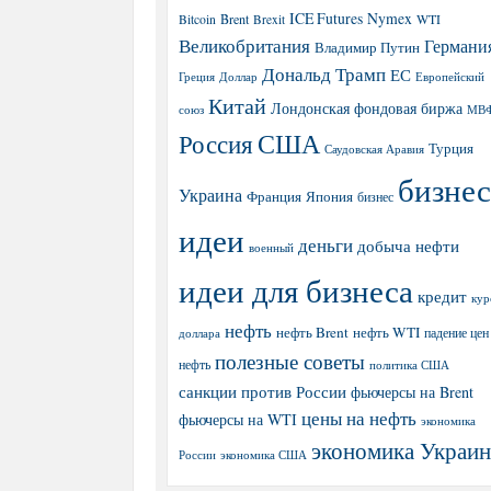
ICE Futures
Nymex
Brent
WTI
Bitcoin
Brexit
Великобритания
Германи
Владимир Путин
Дональд Трамп
ЕС
Греция
Доллар
Европейский
Китай
Лондонская фондовая биржа
МВ
союз
США
Россия
Турция
Саудовская Аравия
бизнес
Украина
Япония
Франция
бизнес
идеи
деньги
добыча нефти
военный
идеи для бизнеса
кредит
кур
нефть
нефть Brent
нефть WTI
доллара
падение цен
полезные советы
нефть
политика США
санкции против России
фьючерсы на Brent
цены на нефть
фьючерсы на WTI
экономика
экономика Украи
экономика США
России