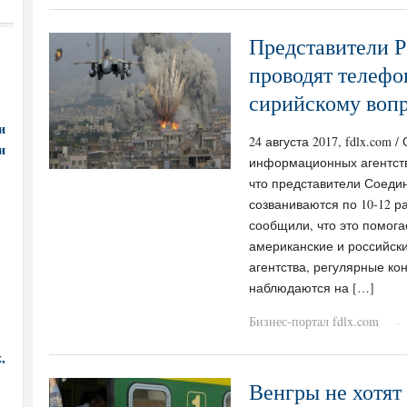
Представители 
проводят телефо
сирийскому воп
и
24 августа 2017, fdlx.com
и
информационных агентств
что представители Соеди
созваниваются по 10-12 р
сообщили, что это помога
американские и российск
агентства, регулярные ко
наблюдаются на […]
Бизнес-портал fdlx.com
·
,
Венгры не хотят