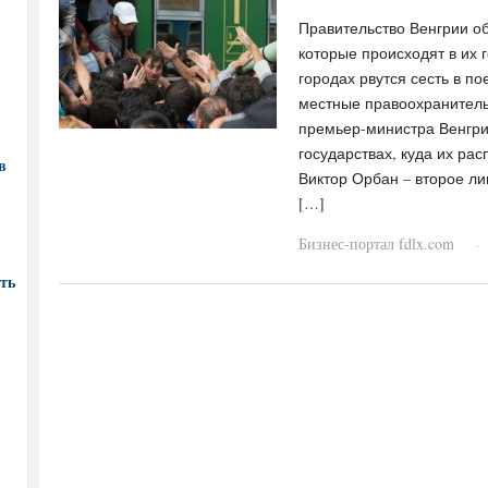
Правительство Венгрии о
которые происходят в их 
городах рвутся сесть в по
местные правоохранитель
премьер-министра Венгрии
государствах, куда их ра
в
Виктор Орбан – второе ли
[…]
Бизнес-портал fdlx.com
·
ть