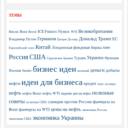
ТЕМЫ
Великобритания
ICE Futures
Nymex
Brent
WTI
Bitcoin
Brexit
Дональд Трамп
Германия
ЕС
Владимир Путин
Греция
Доллар
Китай
Лондонская фондовая биржа
МВФ
Европейский союз
США
Россия
Украина
Турция
Франция
Саудовская Аравия
бизнес идеи
деньги
добыча
Япония
бизнес
военный
идеи для бизнеса
нефти
кредит
курс доллара
полезные
нефть
нефть Brent
нефть WTI
падение цен на нефть
советы
санкции против России
фьючерсы на
политика США
цены на нефть
Brent
фьючерсы на WTI
экономика России
экономика Украины
экономика США