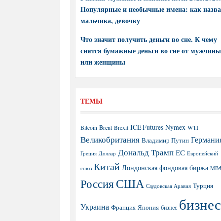
Популярные и необычные имена: как назва
мальчика, девочку
Что значит получить деньги во сне. К чему
снятся бумажные деньги во сне от мужчины
или женщины
ТЕМЫ
ICE Futures
Nymex
Brent
WTI
Bitcoin
Brexit
Великобритания
Германи
Владимир Путин
Дональд Трамп
ЕС
Греция
Доллар
Европейский
Китай
Лондонская фондовая биржа
МВ
союз
США
Россия
Турция
Саудовская Аравия
бизнес
Украина
Япония
Франция
бизнес