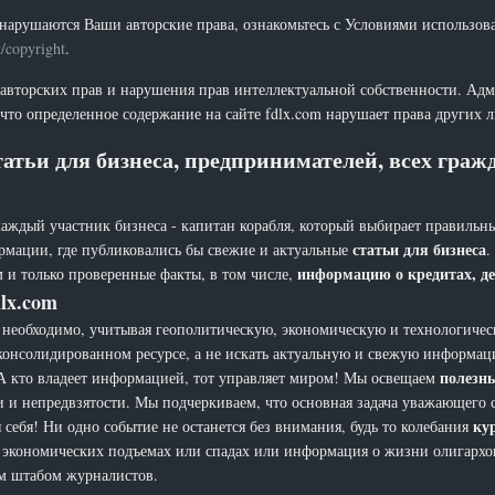
нарушаются Ваши авторские права, ознакомьтесь с Условиями использов
t/copyright
.
 авторских прав и нарушения прав интеллектуальной собственности. Адм
что определенное содержание на сайте fdlx.com нарушает права других 
атьи для бизнеса, предпринимателей, всех гра
каждый участник бизнеса - капитан корабля, который выбирает правильны
статьи для бизнеса
рмации, где публиковались бы свежие и актуальные
.
информацию о кредитах, де
 и только проверенные факты, в том числе,
lx.com
еобходимо, учитывая геополитическую, экономическую и технологическ
 консолидированном ресурсе, а не искать актуальную и свежую информац
полезн
а. А кто владеет информацией, тот управляет миром! Мы освещаем
и и непредвзятости. Мы подчеркиваем, что основная задача уважающего 
ку
себя! Ни одно событие не останется без внимания, будь то колебания
х, экономических подъемах или спадах или информация о жизни олигарх
ым штабом журналистов.