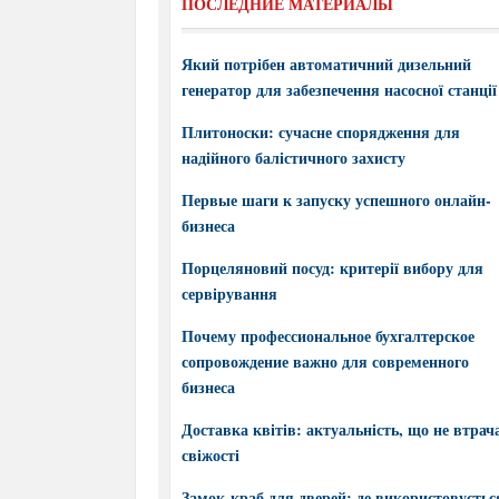
ПОСЛЕДНИЕ МАТЕРИАЛЫ
Який потрібен автоматичний дизельний
генератор для забезпечення насосної станції
Плитоноски: сучасне спорядження для
надійного балістичного захисту
Первые шаги к запуску успешного онлайн-
бизнеса
Порцеляновий посуд: критерії вибору для
сервірування
Почему профессиональное бухгалтерское
сопровождение важно для современного
бизнеса
Доставка квітів: актуальність, що не втрач
свіжості
Замок-краб для дверей: де використовується