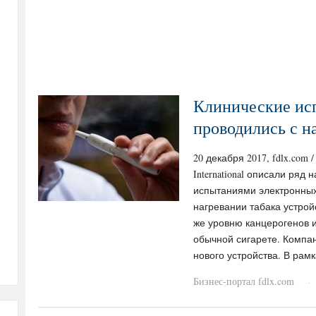
Клинические ис
проводились с н
20 декабря 2017, fdlx.com 
International описали ряд
испытаниями электронных 
нагревании табака устрой
же уровню канцерогенов и
обычной сигарете. Компан
нового устройства. В рам
Бизнес-портал fdlx.com
·