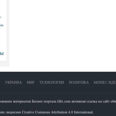
с
 на
ны
УКРАИНА
МИР
ТЕХНОЛОГИИ
ПОЛИТИКА
БИЗНЕС ИД
зовании материалов Бизнес-портала fdlx.com активная ссылка на сайт обя
х лицензии Creative Commons Attribution 4.0 International.