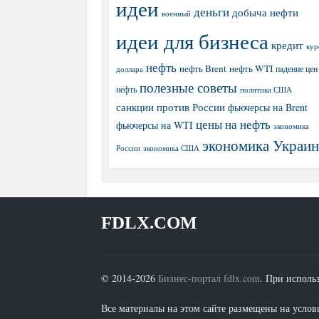
идеи
деньги
добыча нефти
военный
идеи для бизнеса
кредит
кур
нефть
нефть Brent
нефть WTI
доллара
падение цен
полезные советы
нефть
политика США
санкции против России
фьючерсы на Brent
цены на нефть
фьючерсы на WTI
экономика
экономика Украи
экономика США
России
FDLX.COM
© 2014-2026
Бизнес-портал fdlx.com
. При исполь
Все материалы на этом сайте размещены на условия