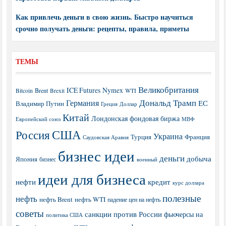
Как привлечь деньги в свою жизнь. Быстро научиться
срочно получать деньги: рецепты, правила, приметы
ТЕМЫ
Великобритания
ICE Futures
Nymex
Brent
WTI
Bitcoin
Brexit
Дональд Трамп
Германия
ЕС
Владимир Путин
Греция
Доллар
Китай
Лондонская фондовая биржа
МВФ
Европейский союз
США
Россия
Украина
Турция
Франция
Саудовская Аравия
бизнес идеи
деньги
добыча
Япония
бизнес
военный
идеи для бизнеса
нефти
кредит
курс доллара
полезные
нефть
нефть Brent
нефть WTI
падение цен на нефть
советы
санкции против России
фьючерсы на
политика США