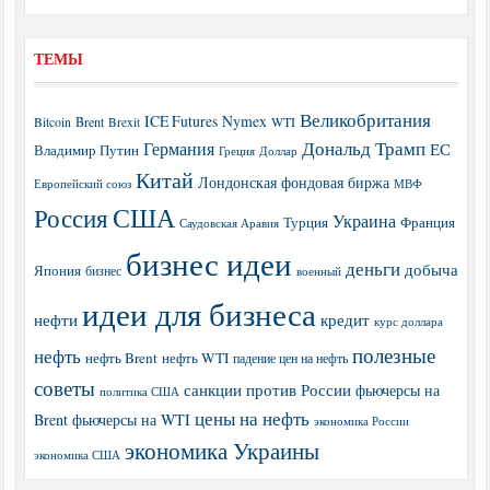
ТЕМЫ
Великобритания
ICE Futures
Nymex
Brent
WTI
Bitcoin
Brexit
Дональд Трамп
Германия
ЕС
Владимир Путин
Греция
Доллар
Китай
Лондонская фондовая биржа
МВФ
Европейский союз
США
Россия
Украина
Турция
Франция
Саудовская Аравия
бизнес идеи
деньги
добыча
Япония
бизнес
военный
идеи для бизнеса
нефти
кредит
курс доллара
полезные
нефть
нефть Brent
нефть WTI
падение цен на нефть
советы
санкции против России
фьючерсы на
политика США
цены на нефть
Brent
фьючерсы на WTI
экономика России
экономика Украины
экономика США