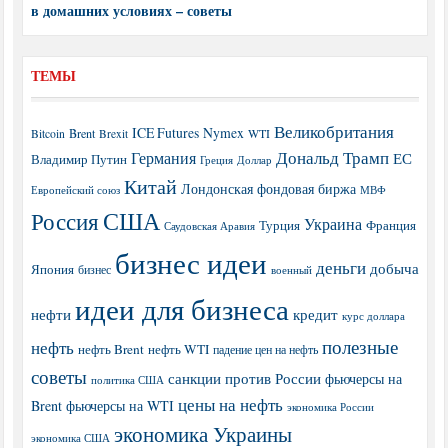
в домашних условиях – советы
ТЕМЫ
Великобритания
ICE Futures
Nymex
Brent
WTI
Bitcoin
Brexit
Дональд Трамп
Германия
ЕС
Владимир Путин
Греция
Доллар
Китай
Лондонская фондовая биржа
МВФ
Европейский союз
США
Россия
Украина
Турция
Франция
Саудовская Аравия
бизнес идеи
деньги
добыча
Япония
бизнес
военный
идеи для бизнеса
нефти
кредит
курс доллара
полезные
нефть
нефть Brent
нефть WTI
падение цен на нефть
советы
санкции против России
фьючерсы на
политика США
цены на нефть
Brent
фьючерсы на WTI
экономика России
экономика Украины
экономика США