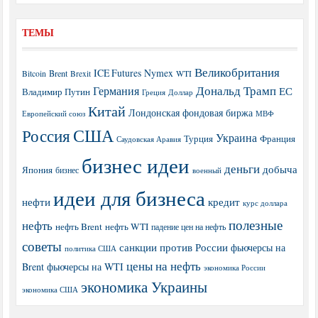
ТЕМЫ
Великобритания
ICE Futures
Nymex
Brent
WTI
Bitcoin
Brexit
Дональд Трамп
Германия
ЕС
Владимир Путин
Греция
Доллар
Китай
Лондонская фондовая биржа
МВФ
Европейский союз
США
Россия
Украина
Турция
Франция
Саудовская Аравия
бизнес идеи
деньги
добыча
Япония
бизнес
военный
идеи для бизнеса
нефти
кредит
курс доллара
полезные
нефть
нефть Brent
нефть WTI
падение цен на нефть
советы
санкции против России
фьючерсы на
политика США
цены на нефть
Brent
фьючерсы на WTI
экономика России
экономика Украины
экономика США