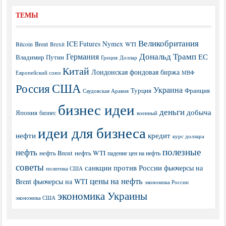
ТЕМЫ
Великобритания
ICE Futures
Nymex
Brent
WTI
Bitcoin
Brexit
Дональд Трамп
Германия
ЕС
Владимир Путин
Греция
Доллар
Китай
Лондонская фондовая биржа
МВФ
Европейский союз
США
Россия
Украина
Турция
Франция
Саудовская Аравия
бизнес идеи
деньги
добыча
Япония
бизнес
военный
идеи для бизнеса
нефти
кредит
курс доллара
полезные
нефть
нефть Brent
нефть WTI
падение цен на нефть
советы
санкции против России
фьючерсы на
политика США
цены на нефть
Brent
фьючерсы на WTI
экономика России
экономика Украины
экономика США