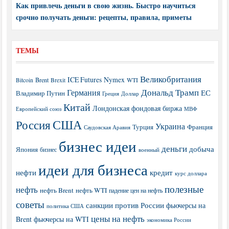
Как привлечь деньги в свою жизнь. Быстро научиться
срочно получать деньги: рецепты, правила, приметы
ТЕМЫ
Великобритания
ICE Futures
Nymex
Brent
WTI
Bitcoin
Brexit
Дональд Трамп
Германия
ЕС
Владимир Путин
Греция
Доллар
Китай
Лондонская фондовая биржа
МВФ
Европейский союз
США
Россия
Украина
Турция
Франция
Саудовская Аравия
бизнес идеи
деньги
добыча
Япония
бизнес
военный
идеи для бизнеса
нефти
кредит
курс доллара
полезные
нефть
нефть Brent
нефть WTI
падение цен на нефть
советы
санкции против России
фьючерсы на
политика США
цены на нефть
Brent
фьючерсы на WTI
экономика России