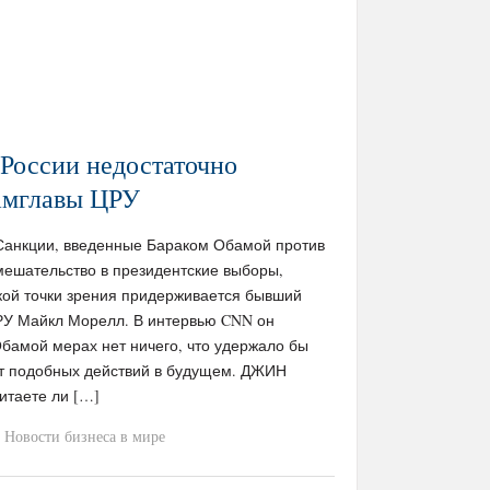
России недостаточно
замглавы ЦРУ
 / Санкции, введенные Бараком Обамой против
мешательство в президентские выборы,
акой точки зрения придерживается бывший
РУ Майкл Морелл. В интервью CNN он
Обамой мерах нет ничего, что удержало бы
от подобных действий в будущем. ДЖИН
итаете ли […]
Новости бизнеса в мире