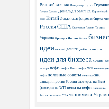
Великобритания
Германи
Владимир Путин
Дональд Трамп
ЕС
Греция
Доллар
Европейский
Китай
Лондонская фондовая биржа
МВ
союз
США
Россия
Турция
Саудовская Аравия
бизнес
Украина
Япония
Франция
бизнес
идеи
деньги
добыча нефти
военный
идеи для бизнеса
кредит
кур
нефть
нефть Brent
нефть WTI
доллара
падение цен
полезные советы
нефть
политика США
санкции против России
фьючерсы на Brent
цены на нефть
фьючерсы на WTI
экономика
экономика Украи
экономика США
России