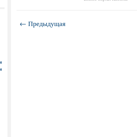
← Предыдущая
и
и