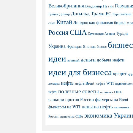
Великобритания
Германи
Владимир Путин
Дональд Трамп
ЕС
Греция
Доллар
Европейский
Китай
Лондонская фондовая биржа
МВ
союз
США
Россия
Турция
Саудовская Аравия
бизнес
Украина
Япония
Франция
бизнес
идеи
деньги
добыча нефти
военный
идеи для бизнеса
кредит
кур
нефть
нефть Brent
нефть WTI
доллара
падение цен
полезные советы
нефть
политика США
санкции против России
фьючерсы на Brent
цены на нефть
фьючерсы на WTI
экономика
экономика Украи
экономика США
России