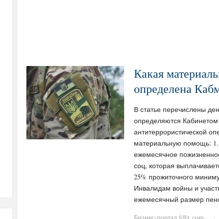
Какая материал
определена Каб
В статье перечислены де
определяются Кабинетом 
антитеррористической о
материальную помощь: 1.
ежемесячное пожизненное
соц, которая выплачивае
25% прожиточного минимум
Инвалидам войны и участ
ежемесячный размер пен
Бизнес-портал fdlx.com
·