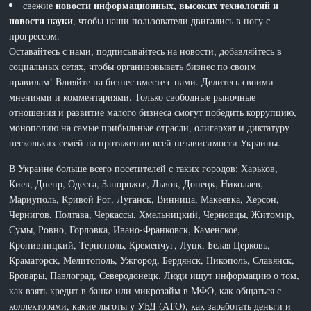
новости информационных, высоких технологий и
свежие
новости науки
, чтобы наши пользователи двигались в ногу с
прогрессом.
Оставайтесь с нами, подписывайтесь на новости, добавляйтесь в
социальных сетях, чтобы организовывать бизнес по своим
правилам! Влияйте на бизнес вместе с нами. Делитесь своими
мнениями и комментариями. Только свободные рыночные
отношения и развитие малого бизнеса смогут победить коррупцию,
монополию на самые прибыльные отрасли, олигархат и диктатуру
нескольких семей на протяжении всей независимости Украины.
В Украине больше всего посетителей с таких городов: Харьков,
Киев, Днепр, Одесса, Запорожье, Львов, Донецк, Николаев,
Мариуполь, Кривой Рог, Луганск, Винница, Макеевка, Херсон,
Чернигов, Полтава, Черкассы, Хмельницкий, Черновцы, Житомир,
Сумы, Ровно, Горловка, Ивано-Франковск, Каменское,
Кропивницкий, Тернополь, Кременчуг, Луцк, Белая Церковь,
Краматорск, Мелитополь, Ужгород, Бердянск, Никополь, Славянск,
Бровары, Павлоград, Северодонецк. Люди ищут информацию о том,
как взять кредит в банке или микрозайм в МФО, как общаться с
коллекторами, какие льготы у УБД (АТО), как заработать деньги и