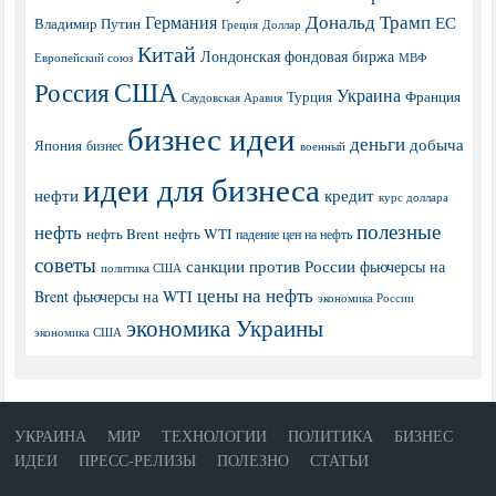
Дональд Трамп
Германия
ЕС
Владимир Путин
Греция
Доллар
Китай
Лондонская фондовая биржа
МВФ
Европейский союз
США
Россия
Украина
Турция
Франция
Саудовская Аравия
бизнес идеи
деньги
добыча
Япония
бизнес
военный
идеи для бизнеса
нефти
кредит
курс доллара
полезные
нефть
нефть Brent
нефть WTI
падение цен на нефть
советы
санкции против России
фьючерсы на
политика США
цены на нефть
Brent
фьючерсы на WTI
экономика России
экономика Украины
экономика США
УКРАИНА
МИР
ТЕХНОЛОГИИ
ПОЛИТИКА
БИЗНЕС
ИДЕИ
ПРЕСС-РЕЛИЗЫ
ПОЛЕЗНО
СТАТЬИ