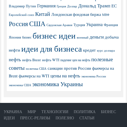
Дональд Трамп
Германия
ЕС
Владимир Путин
Греция
Доллар
Китай
Лондонская фондовая биржа
МВФ
Европейский союз
США
Россия
Украина
Турция
Франция
Саудовская Аравия
бизнес идеи
деньги
добыча
Япония
бизнес
военный
идеи для бизнеса
нефти
кредит
курс доллара
полезные
нефть
нефть Brent
нефть WTI
падение цен на нефть
советы
санкции против России
фьючерсы на
политика США
цены на нефть
Brent
фьючерсы на WTI
экономика России
экономика Украины
экономика США
УКРАИНА
МИР
ТЕХНОЛОГИИ
ПОЛИТИКА
БИЗНЕС
ИДЕИ
ПРЕСС-РЕЛИЗЫ
ПОЛЕЗНО
СТАТЬИ