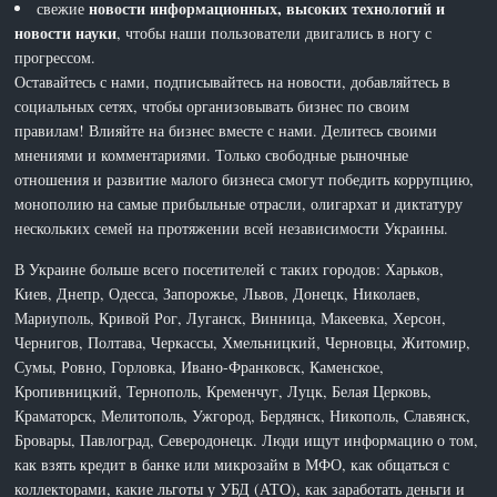
новости информационных, высоких технологий и
свежие
новости науки
, чтобы наши пользователи двигались в ногу с
прогрессом.
Оставайтесь с нами, подписывайтесь на новости, добавляйтесь в
социальных сетях, чтобы организовывать бизнес по своим
правилам! Влияйте на бизнес вместе с нами. Делитесь своими
мнениями и комментариями. Только свободные рыночные
отношения и развитие малого бизнеса смогут победить коррупцию,
монополию на самые прибыльные отрасли, олигархат и диктатуру
нескольких семей на протяжении всей независимости Украины.
В Украине больше всего посетителей с таких городов: Харьков,
Киев, Днепр, Одесса, Запорожье, Львов, Донецк, Николаев,
Мариуполь, Кривой Рог, Луганск, Винница, Макеевка, Херсон,
Чернигов, Полтава, Черкассы, Хмельницкий, Черновцы, Житомир,
Сумы, Ровно, Горловка, Ивано-Франковск, Каменское,
Кропивницкий, Тернополь, Кременчуг, Луцк, Белая Церковь,
Краматорск, Мелитополь, Ужгород, Бердянск, Никополь, Славянск,
Бровары, Павлоград, Северодонецк. Люди ищут информацию о том,
как взять кредит в банке или микрозайм в МФО, как общаться с
коллекторами, какие льготы у УБД (АТО), как заработать деньги и