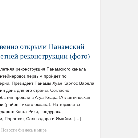
твенно открыли Панамский
летней реконструкции (фото)
10-летняя реконструкция Панамского канала
онтейнеровоз первым пройдет по
терии. Президент Панамы Хуан Карлос Варела
кий день для его страны. Согласно
бытия прошли в Агуа-Клара (Атлантическая
ли (район Тихого океана). На торжестве
ударств Коста-Рики, Гондураса,
и, Парагвая, Сальвадора и Ямайки. […]
Новости бизнеса в мире