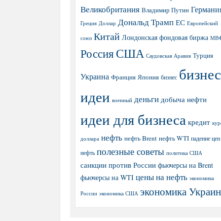
Великобритания
Германи
Владимир Путин
Дональд Трамп
ЕС
Греция
Доллар
Европейский
Китай
Лондонская фондовая биржа
МВ
союз
США
Россия
Турция
Саудовская Аравия
бизнес
Украина
Япония
Франция
бизнес
идеи
деньги
добыча нефти
военный
идеи для бизнеса
кредит
кур
нефть
нефть Brent
нефть WTI
доллара
падение цен
полезные советы
нефть
политика США
санкции против России
фьючерсы на Brent
цены на нефть
фьючерсы на WTI
экономика
экономика Украи
экономика США
России