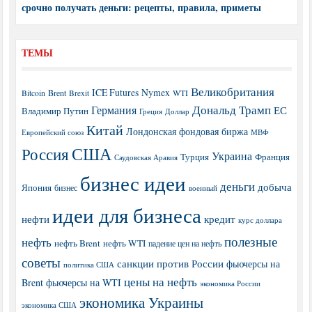
срочно получать деньги: рецепты, правила, приметы
ТЕМЫ
Великобритания
ICE Futures
Nymex
Brent
WTI
Bitcoin
Brexit
Дональд Трамп
Германия
ЕС
Владимир Путин
Греция
Доллар
Китай
Лондонская фондовая биржа
МВФ
Европейский союз
США
Россия
Украина
Турция
Франция
Саудовская Аравия
бизнес идеи
деньги
добыча
Япония
бизнес
военный
идеи для бизнеса
нефти
кредит
курс доллара
полезные
нефть
нефть Brent
нефть WTI
падение цен на нефть
советы
санкции против России
фьючерсы на
политика США
цены на нефть
Brent
фьючерсы на WTI
экономика России
экономика Украины
экономика США