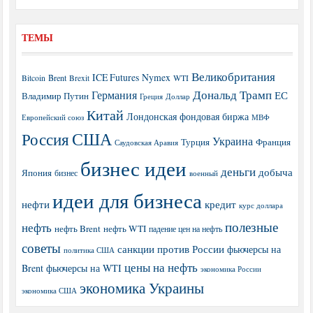
ТЕМЫ
Великобритания
ICE Futures
Nymex
Brent
WTI
Bitcoin
Brexit
Дональд Трамп
Германия
ЕС
Владимир Путин
Греция
Доллар
Китай
Лондонская фондовая биржа
МВФ
Европейский союз
США
Россия
Украина
Турция
Франция
Саудовская Аравия
бизнес идеи
деньги
добыча
Япония
бизнес
военный
идеи для бизнеса
нефти
кредит
курс доллара
полезные
нефть
нефть Brent
нефть WTI
падение цен на нефть
советы
санкции против России
фьючерсы на
политика США
цены на нефть
Brent
фьючерсы на WTI
экономика России
экономика Украины
экономика США