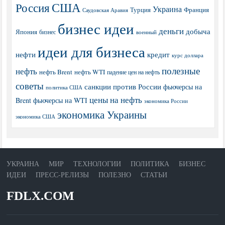
США
Россия
Украина
Турция
Франция
Саудовская Аравия
бизнес идеи
деньги
добыча
Япония
бизнес
военный
идеи для бизнеса
нефти
кредит
курс доллара
полезные
нефть
нефть Brent
нефть WTI
падение цен на нефть
советы
санкции против России
фьючерсы на
политика США
цены на нефть
Brent
фьючерсы на WTI
экономика России
экономика Украины
экономика США
УКРАИНА
МИР
ТЕХНОЛОГИИ
ПОЛИТИКА
БИЗНЕС
ИДЕИ
ПРЕСС-РЕЛИЗЫ
ПОЛЕЗНО
СТАТЬИ
FDLX.COM