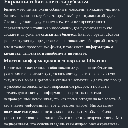
Украины и ближнего зарубежья
Бизнес – это целый океан событий и новостей, а каждый участник
бизнеса - капитан корабля, который выбирает правильный курс.
Сложно держать руку «на пульсе», если нет проверенного
справедливого источника информации, где публиковались бы
статьи для бизнеса
свежие и актуальные
. Бизнес-портал fdlx.com
решает эту задачу, предоставляя пользователям обширный спектр
информацию о
тем и только проверенные факты, в том числе,
кредитах, депозитах и заработке в интернете
.
Миссия информационного портала fdlx.com
Принимать взвешенные и обоснованные решения необходимо,
учитывая геополитическую, экономическую и технологическую
ситуацию в мире в целом и в стране в частности. Делать это проще
и удобнее на одном консолидированном ресурсе, а не искать
актуальную и свежую информацию на разных не всегда
непроверенных источниках, так как время сегодня на вес золота. А
кто владеет информацией, тот управляет миром! Мы освещаем
полезные материалы
, не отставая ни на шаг, чтобы вы были
уверены в источнике, а также объективности и непредвзятости. Мы
подчеркиваем, что основная задача уважающего себя журналиста -