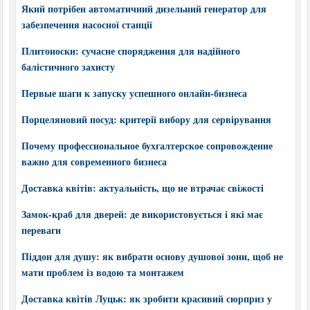
Який потрібен автоматичний дизельний генератор для
забезпечення насосної станції
Плитоноски: сучасне спорядження для надійного
балістичного захисту
Первые шаги к запуску успешного онлайн-бизнеса
Порцеляновий посуд: критерії вибору для сервірування
Почему профессиональное бухгалтерское сопровождение
важно для современного бизнеса
Доставка квітів: актуальність, що не втрачає свіжості
Замок-краб для дверей: де використовується і які має
переваги
Піддон для душу: як вибрати основу душової зони, щоб не
мати проблем із водою та монтажем
Доставка квітів Луцьк: як зробити красивий сюрприз у